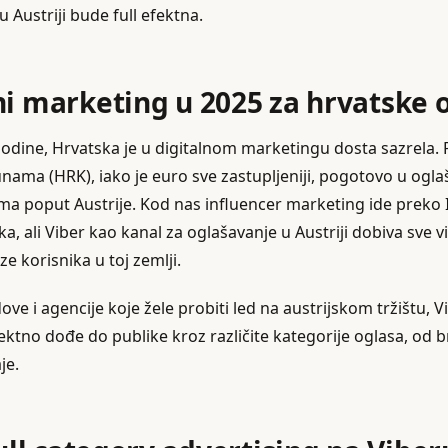
u Austriji bude full efektna.
ni marketing u 2025 za hrvatske 
godine, Hrvatska je u digitalnom marketingu dosta sazrela. 
unama (HRK), iako je euro sve zastupljeniji, pogotovo u og
ma poput Austrije. Kod nas influencer marketing ide preko
a, ali Viber kao kanal za oglašavanje u Austriji dobiva sve v
 korisnika u toj zemlji.
ve i agencije koje žele probiti led na austrijskom tržištu, Vi
irektno dođe do publike kroz različite kategorije oglasa, o
je.