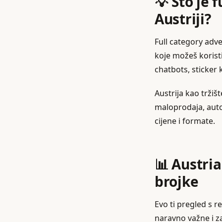
💡 Što je 
Austriji?
Full category adv
koje možeš koristi
chatbots, sticker 
Austrija kao tržiš
maloprodaja, auto
cijene i formate.
📊 Austria
brojke
Evo ti pregled s r
naravno važne i za 