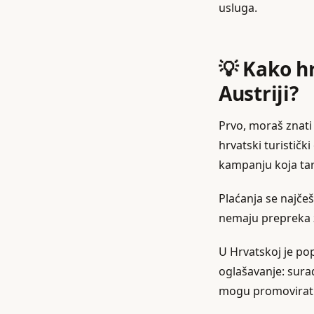
usluga.
💡 Kako hr
Austriji?
Prvo, moraš znati 
hrvatski turističk
kampanju koja targ
Plaćanja se najčeš
nemaju prepreka 
U Hrvatskoj je pop
oglašavanje: surad
mogu promovirati 