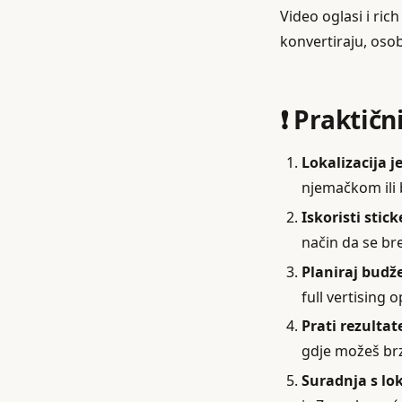
Video oglasi i ric
konvertiraju, osob
❗ Praktičn
Lokalizacija j
njemačkom ili 
Iskoristi sti
način da se br
Planiraj budž
full vertising 
Prati rezultate
gdje možeš brz
Suradnja s lo