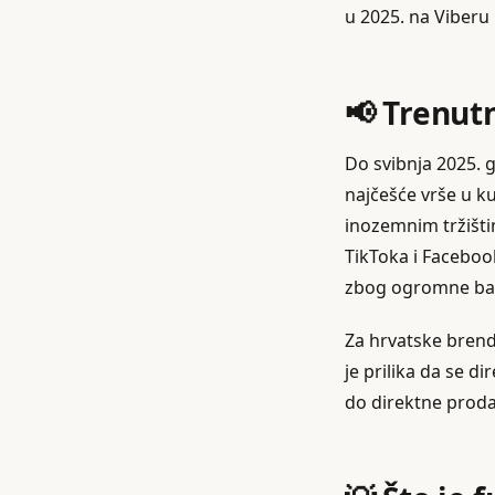
u 2025. na Viberu 
📢 Trenut
Do svibnja 2025. 
najčešće vrše u k
inozemnim tržišti
TikToka i Facebook
zbog ogromne baze
Za hrvatske brendo
je prilika da se d
do direktne proda