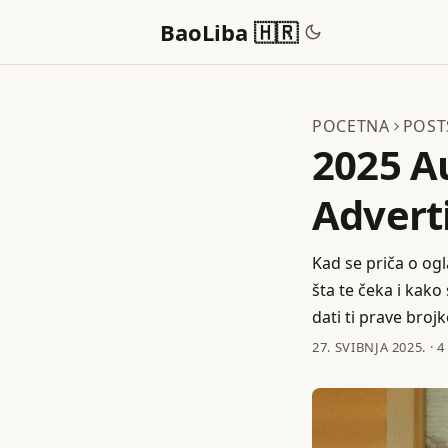
BaoLiba 🇭🇷
POCETNA
POST
2025 Au
Adverti
Kad se priča o ogla
šta te čeka i kako
dati ti prave brojk
27. SVIBNJA 2025.
·
4