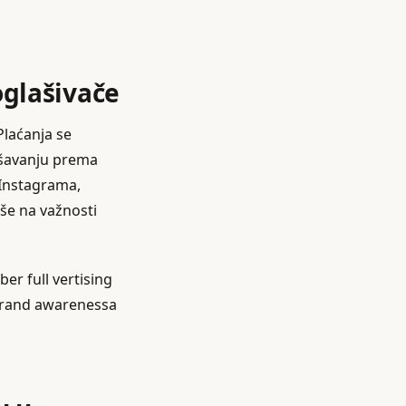
oglašivače
Plaćanja se
lašavanju prema
 Instagrama,
iše na važnosti
ber full vertising
d brand awarenessa