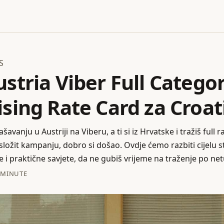
S
stria Viber Full Catego
sing Rate Card za Croat
šavanju u Austriji na Viberu, a ti si iz Hrvatske i tražiš full 
 složit kampanju, dobro si došao. Ovdje ćemo razbiti cijelu
e i praktične savjete, da ne gubiš vrijeme na traženje po netu
 MINUTE