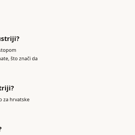
striji?
m stopom
te, što znači da
riji?
o za hrvatske
?