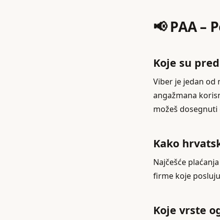
📢 PAA – 
Koje su pred
Viber je jedan od 
angažmana korisni
možeš dosegnuti ci
Kako hrvatsk
Najčešće plaćanja
firme koje posluj
Koje vrste o