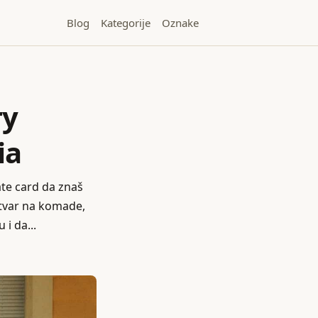
Blog
Kategorije
Oznake
ry
ia
rate card da znaš
 stvar na komade,
 i da...