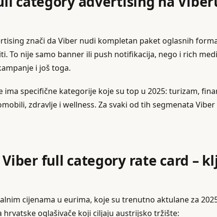
full category advertising na Viber
ertising znači da Viber nudi kompletan paket oglasnih forma
ti. To nije samo banner ili push notifikacija, nego i rich medi
kampanje i još toga.
te ima specifične kategorije koje su top u 2025: turizam, fina
mobili, zdravlje i wellness. Za svaki od tih segmenata Vibe
 Viber full category rate card – k
ealnim cijenama u eurima, koje su trenutno aktulane za 2025.
hrvatske oglašivače koji ciljaju austrijsko tržište: