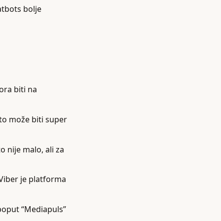
atbots bolje
ora biti na
što može biti super
 nije malo, ali za
 Viber je platforma
 poput “Mediapuls”