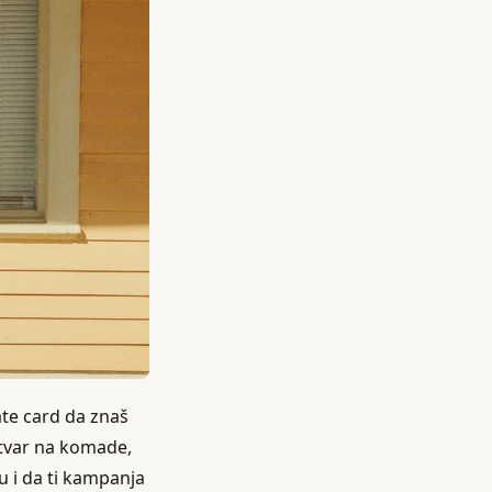
rate card da znaš
 stvar na komade,
tu i da ti kampanja