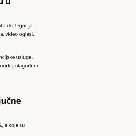
u u
ta i kategorija
a, video oglasi,
ncijske usluge,
r nudi prilagođene
ljučne
, a koje su