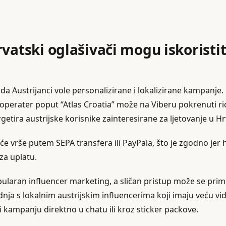
vatski oglašivači mogu iskoristit
da Austrijanci vole personalizirane i lokalizirane kampanje. 
i operater poput “Atlas Croatia” može na Viberu pokrenuti r
etira austrijske korisnike zainteresirane za ljetovanje u Hr
će vrše putem SEPA transfera ili PayPala, što je zgodno jer 
za uplatu.
ularan influencer marketing, a sličan pristup može se primij
nja s lokalnim austrijskim influencerima koji imaju veću vidl
kampanju direktno u chatu ili kroz sticker packove.