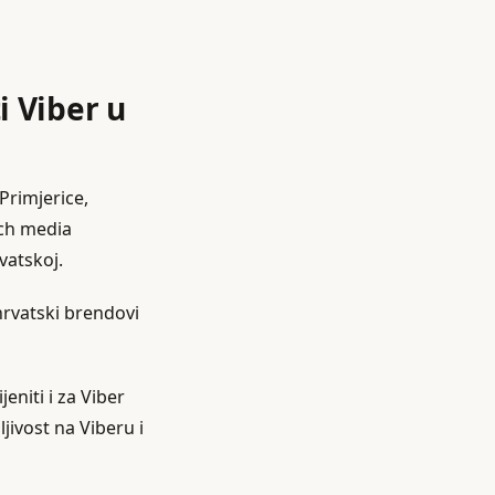
i Viber u
Primjerice,
ich media
vatskoj.
hrvatski brendovi
eniti i za Viber
jivost na Viberu i