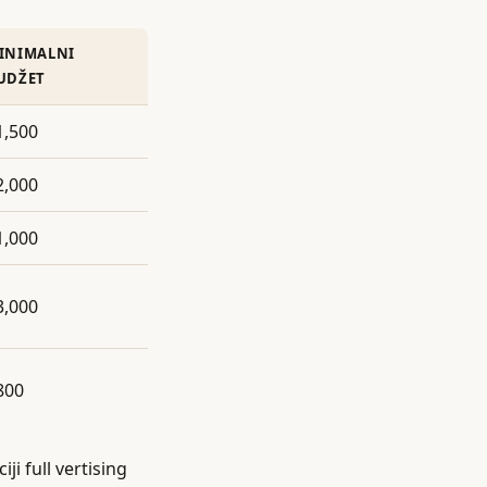
INIMALNI
UDŽET
1,500
2,000
1,000
3,000
800
ji full vertising