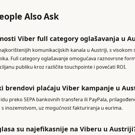
People Also Ask
nosti Viber full category oglašavanja u Au
najkorištenijih komunikacijskih kanala u Austriji, s visoko
ka. Full category oglašavanje omogućava raznovrsne forma
ljanu publiku kroz različite touchpointe i povećati ROI.
i brendovi plaćaju Viber kampanje u Aust
 idu preko SEPA bankovnih transfera ili PayPala, prilagođen
u s inozemstvom, uz mogućnost fakturiranja u eurima.
glasa su najefikasnije na Viberu u Austriji