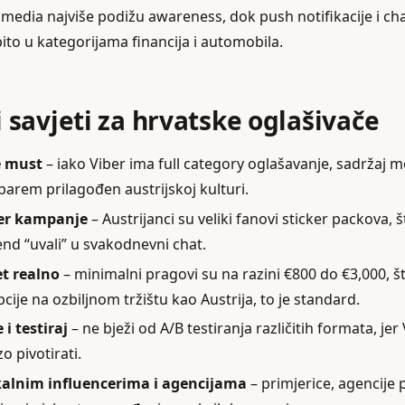
h media najviše podižu awareness, dok push notifikacije i ch
ito u kategorijama financija i automobila.
i savjeti za hrvatske oglašivače
e must
– iako Viber ima full category oglašavanje, sadržaj m
barem prilagođen austrijskoj kulturi.
cker kampanje
– Austrijanci su veliki fanovi sticker packova, 
end “uvali” u svakodnevni chat.
et realno
– minimalni pragovi su na razini €800 do €3,000, što
opcije na ozbiljnom tržištu kao Austrija, to je standard.
 i testiraj
– ne bježi od A/B testiranja različitih formata, jer
o pivotirati.
kalnim influencerima i agencijama
– primjerice, agencije