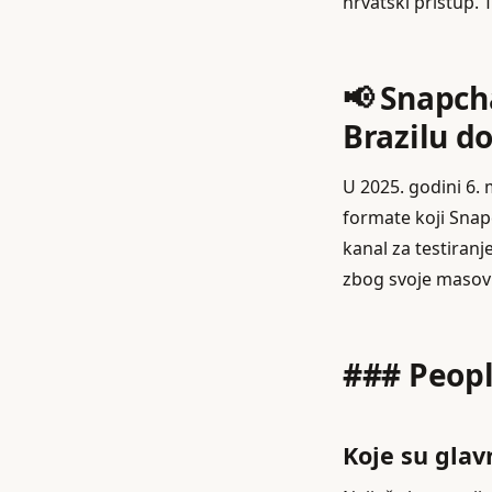
hrvatski pristup. 
📢 Snapcha
Brazilu do
U 2025. godini 6. 
formate koji Snap
kanal za testiranj
zbog svoje masovn
### Peopl
Koje su glav