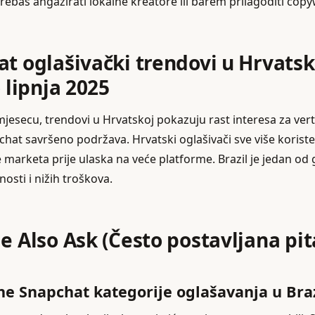
Trebaš angažirati lokalne kreatore ili barem prilagoditi copyw
t oglašivački trendovi u Hrvatsko
 lipnja 2025
mjesecu, trendovi u Hrvatskoj pokazuju rast interesa za verti
chat savršeno podržava. Hrvatski oglašivači sve više korist
e marketa prije ulaska na veće platforme. Brazil je jedan od 
osti i nižih troškova.
e Also Ask (Često postavljana pit
ne Snapchat kategorije oglašavanja u Bra