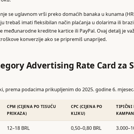
anje se uglavnom vrši preko domaćih banaka u kunama (HRK
trebaš imati fleksibilan način plaćanja u dolarima ili brazi
e međunarodne kreditne kartice ili PayPal. Ovaj detalj je va
troškove konverzije ako se pripremiš unaprijed.
ategory Advertising Rate Card za 
ojki, prema podacima prikupljenim do 2025. godine 6. mjesec
CPM (CIJENA PO TISUĆU
CPC (CIJENA PO
TIPIČNI
PRIKAZA)
KLIKU)
KAMPANJ
12–18 BRL
0,50–0,80 BRL
3.000–1