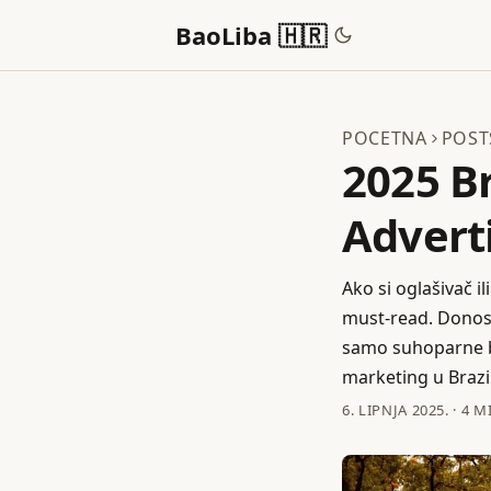
BaoLiba 🇭🇷
POCETNA
POST
2025 Br
Adverti
Ako si oglašivač il
must-read. Donosim
samo suhoparne br
marketing u Brazilu
6. LIPNJA 2025.
·
4 M