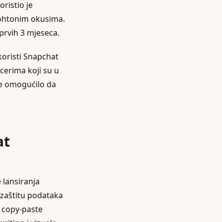
oristio je
utohtonim okusima.
prvih 3 mjeseca.
koristi Snapchat
cerima koji su u
 je omogućilo da
at
 lansiranja
 zaštitu podataka
š copy-paste