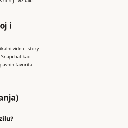
riting i vizuale.
j i
kalni video i story
e Snapchat kao
glavnih favorita
anja)
zilu?