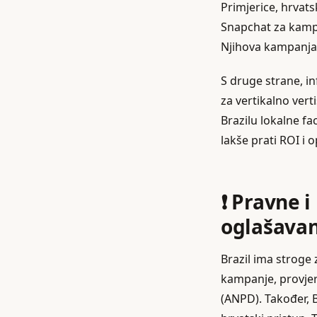
Primjerice, hrvats
Snapchat za kampa
Njihova kampanja 
S druge strane, in
za vertikalno vert
Brazilu lokalne fa
lakše prati ROI i 
❗ Pravne i
oglašavan
Brazil ima stroge 
kampanje, provjeri
(ANPD). Također, 