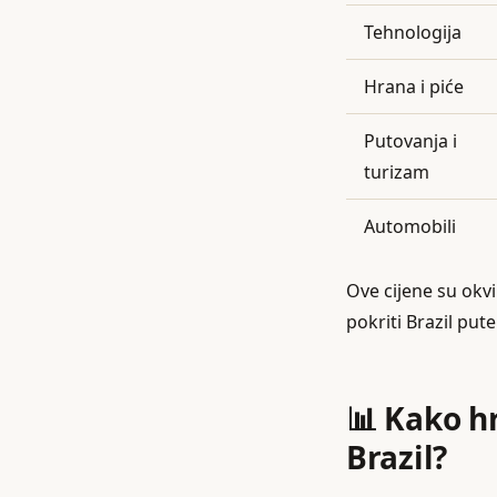
Tehnologija
Hrana i piće
Putovanja i
turizam
Automobili
Ove cijene su okvi
pokriti Brazil pu
📊 Kako h
Brazil?