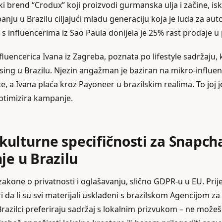
ki brend “Crodux” koji proizvodi gurmanska ulja i začine, isk
nju u Brazilu ciljajući mladu generaciju koja je luda za a
s influencerima iz Sao Paula donijela je 25% rast prodaje u 
fluencerica Ivana iz Zagreba, poznata po lifestyle sadržaju, 
ising u Brazilu. Njezin angažman je baziran na mikro-influen
ce, a Ivana plaća kroz Payoneer u brazilskim realima. To joj
optimizira kampanje.
 kulturne specifičnosti za Snapch
je u Brazilu
zakone o privatnosti i oglašavanju, slično GDPR-u u EU. Prije
 da li su svi materijali usklađeni s brazilskom Agencijom za
Brazilci preferiraju sadržaj s lokalnim prizvukom – ne može