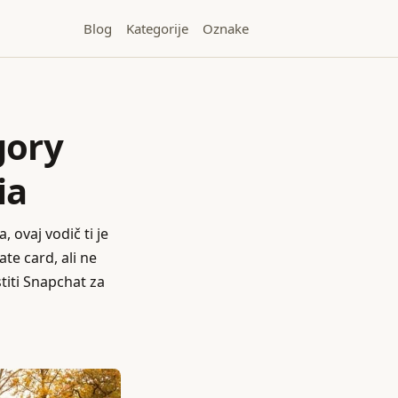
Blog
Kategorije
Oznake
gory
ia
, ovaj vodič ti je
te card, ali ne
titi Snapchat za