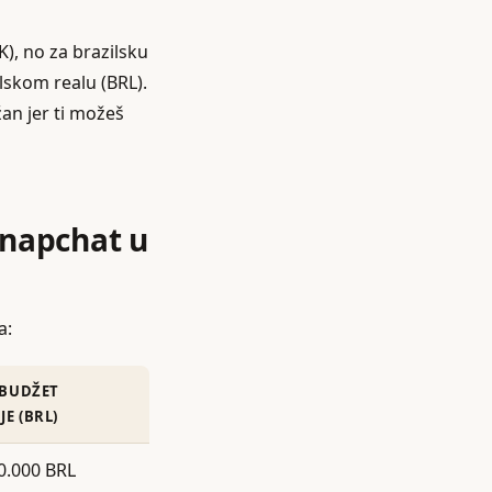
), no za brazilsku
lskom realu (BRL).
žan jer ti možeš
Snapchat u
a:
 BUDŽET
E (BRL)
0.000 BRL