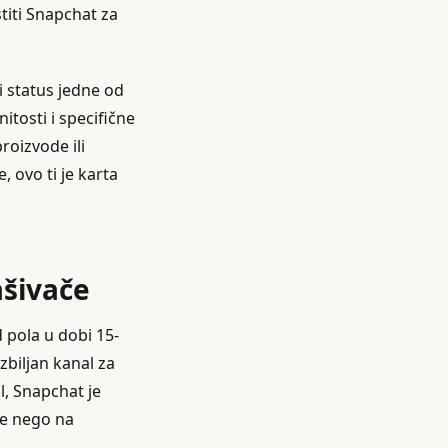
titi Snapchat za
i status jedne od
itosti i specifične
roizvode ili
, ovo ti je karta
ašivače
 pola u dobi 15-
biljan kanal za
il, Snapchat je
ije nego na