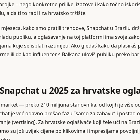
ojke – nego konkretne prilike, izazove i kako točno iskoris
, a da ti to radi i za hrvatsko tržište.
 mjeseca, kako smo pratili trendove, Snapchat u Brazilu drž
ladu publiku, a oglašavanje na toj platformi ima svoje zakon
jama koje se isplati razumjeti. Ako gledaš kako da plasiraš p
rme ili da kao influencer s Balkana uloviš publiku preko bare
i Snapchat u 2025 za hrvatske ogl
 market — preko 210 milijuna stanovnika, od kojih je više od
chat je već odavno prešao fazu “samo za zabavu” i postao oz
anje (vertising). Za hrvatske oglašivače koji žele ući na Braz
 tamo su još uvijek cijene po klikovima i impresijama povoljn
Toku.