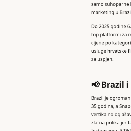
samo suhoparne br
marketing u Brazilu
Do 2025 godine 6.
top platformi za m
cijene po kategori
usluge hrvatske fi
za uspjeh.
📢 Brazil 
Brazil je ogroman
35 godina, a Snap
vertikalno oglašav
zlatna prilika jer
Instagramu ili Tik