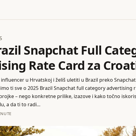
S
azil Snapchat Full Cate
sing Rate Card za Croat
i influencer u Hrvatskoj i želiš uletiti u Brazil preko Snapchata
o ti sve o 2025 Brazil Snapchat full category advertising ra
ojke – nego konkretne prilike, izazove i kako točno iskoris
, a da ti to radi...
INUTE