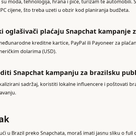
 su moda, tehnologija, hrana i piće, turizam te automobili. 
PC cijene, što treba uzeti u obzir kod planiranja budžeta.
i oglašivači plaćaju Snapchat kampanje z
međunarodne kreditne kartice, PayPal ili Payoneer za plaćan
američkim dolarima (USD).
diti Snapchat kampanju za brazilsku pub
kalizirani sadržaj, koristiti lokalne influencere i poštovati b
šavanju.
čak
 ući u Brazil preko Snapchata, moraš imati jasnu sliku o full