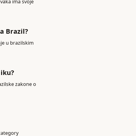
Svaka ima svoje
a Brazil?
je u brazilskim
liku?
razilske zakone o
 category