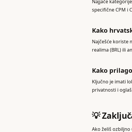
Najjače kategorije
specifične CPM i C
Kako hrvatsk
Najčešće koriste 
realima (BRL) ili 
Kako prilago
Ključno je imati lo
privatnosti i ogla
💡 Zaklju
Ako želiš ozbiljno