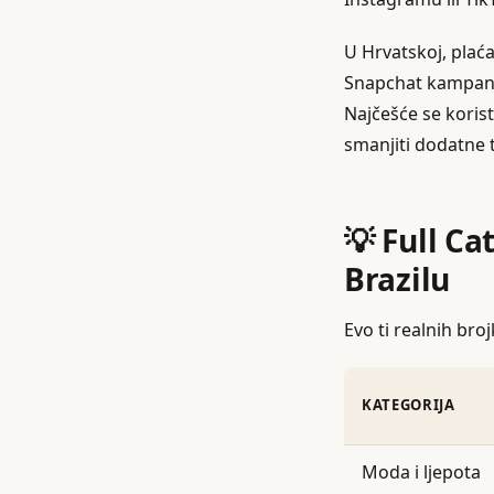
U Hrvatskoj, plać
Snapchat kampanju 
Najčešće se korist
smanjiti dodatne 
💡 Full C
Brazilu
Evo ti realnih br
KATEGORIJA
Moda i ljepota