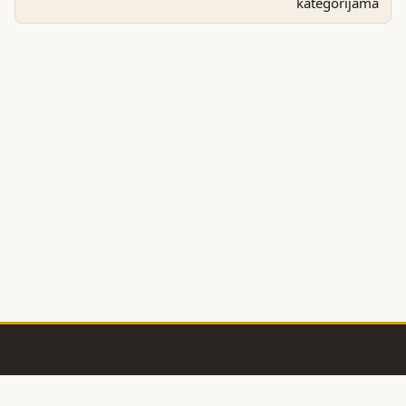
kategorijama
BaoLiba 🇭🇷