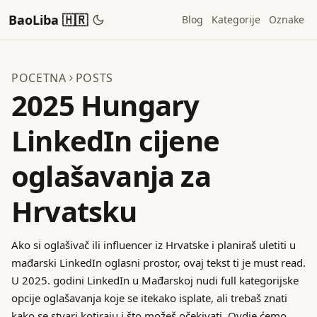
BaoLiba 🇭🇷
Blog
Kategorije
Oznake
POCETNA
POSTS
2025 Hungary
LinkedIn cijene
oglašavanja za
Hrvatsku
Ako si oglašivač ili influencer iz Hrvatske i planiraš uletiti u
mađarski LinkedIn oglasni prostor, ovaj tekst ti je must read.
U 2025. godini LinkedIn u Mađarskoj nudi full kategorijske
opcije oglašavanja koje se itekako isplate, ali trebaš znati
kako se stvari kotiraju i što možeš očekivati. Ovdje ćemo