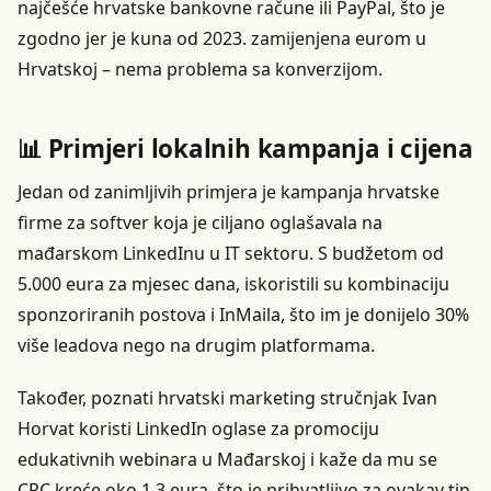
najčešće hrvatske bankovne račune ili PayPal, što je
zgodno jer je kuna od 2023. zamijenjena eurom u
Hrvatskoj – nema problema sa konverzijom.
📊 Primjeri lokalnih kampanja i cijena
Jedan od zanimljivih primjera je kampanja hrvatske
firme za softver koja je ciljano oglašavala na
mađarskom LinkedInu u IT sektoru. S budžetom od
5.000 eura za mjesec dana, iskoristili su kombinaciju
sponzoriranih postova i InMaila, što im je donijelo 30%
više leadova nego na drugim platformama.
Također, poznati hrvatski marketing stručnjak Ivan
Horvat koristi LinkedIn oglase za promociju
edukativnih webinara u Mađarskoj i kaže da mu se
CPC kreće oko 1,3 eura, što je prihvatljivo za ovakav tip