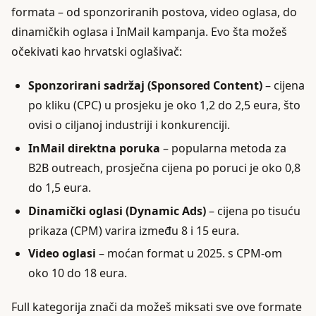
formata – od sponzoriranih postova, video oglasa, do
dinamičkih oglasa i InMail kampanja. Evo šta možeš
očekivati kao hrvatski oglašivač:
Sponzorirani sadržaj (Sponsored Content)
– cijena
po kliku (CPC) u prosjeku je oko 1,2 do 2,5 eura, što
ovisi o ciljanoj industriji i konkurenciji.
InMail direktna poruka
– popularna metoda za
B2B outreach, prosječna cijena po poruci je oko 0,8
do 1,5 eura.
Dinamički oglasi (Dynamic Ads)
– cijena po tisuću
prikaza (CPM) varira između 8 i 15 eura.
Video oglasi
– moćan format u 2025. s CPM-om
oko 10 do 18 eura.
Full kategorija znači da možeš miksati sve ove formate