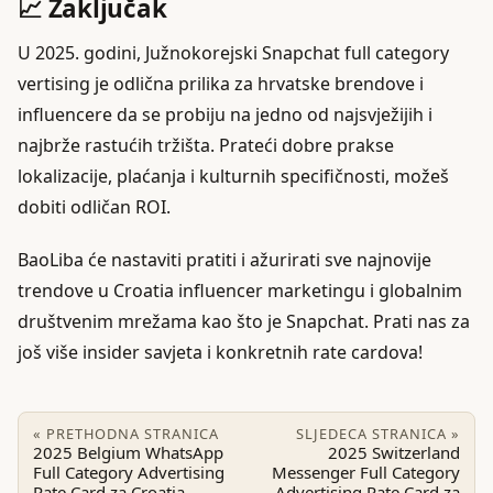
📈 Zaključak
U 2025. godini, Južnokorejski Snapchat full category
vertising je odlična prilika za hrvatske brendove i
influencere da se probiju na jedno od najsvježijih i
najbrže rastućih tržišta. Prateći dobre prakse
lokalizacije, plaćanja i kulturnih specifičnosti, možeš
dobiti odličan ROI.
BaoLiba će nastaviti pratiti i ažurirati sve najnovije
trendove u Croatia influencer marketingu i globalnim
društvenim mrežama kao što je Snapchat. Prati nas za
još više insider savjeta i konkretnih rate cardova!
« PRETHODNA STRANICA
SLJEDECA STRANICA »
2025 Belgium WhatsApp
2025 Switzerland
Full Category Advertising
Messenger Full Category
Rate Card za Croatia
Advertising Rate Card za