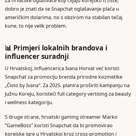
Za hrvatske oglašivače koji ciljaju korejsko tržište,
dobro je znati da se Snapchat oglašavanje plaća u
američkim dolarima, no s obzirom na stabilan tečaj
kune, to nije velik problem.
📊 Primjeri lokalnih brandova i
influencer suradnji
U Hrvatskoj, influencerica Ivana Horvat već koristi
Snapchat za promociju brenda prirodne kozmetike
„Čisto by Ivana“. Za 2025. planira proširiti kampanju na
Južnu Koreju, koristeći full category vertising za beauty
i wellness kategoriju.
S druge strane, hrvatski gaming streamer Marko
“GameBoss” koristi Snapchat da bi promovirao
korejske igre u Hrvatskoj kroz cross-promotion i