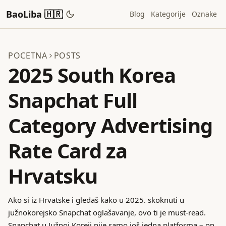
BaoLiba 🇭🇷
Blog
Kategorije
Oznake
POCETNA
POSTS
2025 South Korea
Snapchat Full
Category Advertising
Rate Card za
Hrvatsku
Ako si iz Hrvatske i gledaš kako u 2025. skoknuti u
južnokorejsko Snapchat oglašavanje, ovo ti je must-read.
Snapchat u Južnoj Koreji nije samo još jedna platforma – on