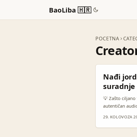
BaoLiba 🇭🇷
POCETNA
CATE
Creato
Nađi jor
suradnje
💡 Zašto ciljano
autentičan audi
indie i hip‑hop
29. KOLOVOZA 2
regionalno. Mid‑
značajan doseg, 