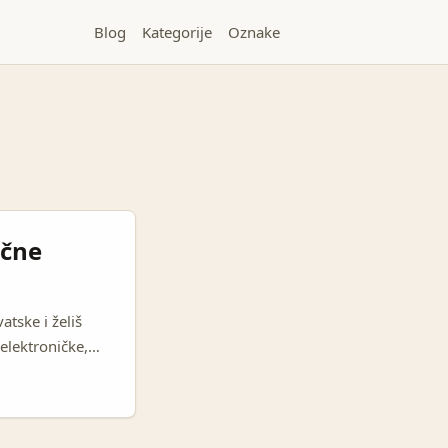
Blog
Kategorije
Oznake
očne
atske i želiš
elektroničke,
ro prolaze
ljno reach‑a za
ne aranžmane. ...