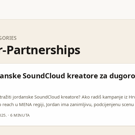
GORIES
r-Partnerships
danske SoundCloud kreatore za dugor
 tražiti jordanske SoundCloud kreatore? Ako radiš kampanje iz Hrv
o reach u MENA regiji, Jordan ima zanimljivu, podcijenjenu scenu 
 produkcije — često s engleskim ili dvojezičnim remixima koji dob
025.
·
6 MINUTA
tier kreatori (10k–100k slušatelja/pratitelja) su sweet spot: dovo
ali još uvijek agilni, prilagodljivi i voljni na ekskluzivne, dugoroč