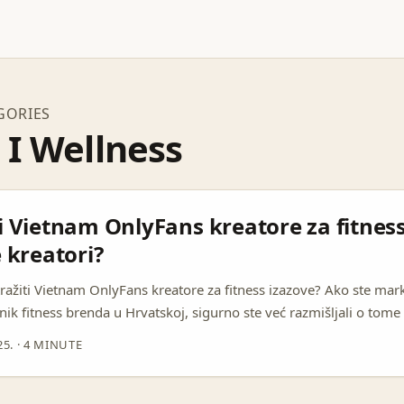
GORIES
 I Wellness
 Vietnam OnlyFans kreatore za fitness
 kreatori?
ražiti Vietnam OnlyFans kreatore za fitness izazove? Ako ste mark
snik fitness brenda u Hrvatskoj, sigurno ste već razmišljali o tome 
kanale za povećanje angažmana i dosega. U zadnje vrijeme, creator
25.
·
4 MINUTE
formama poput OnlyFans postaju pravi hit jer nude direktnu pove
tičnost koja danas prodaje više nego ikad. ...