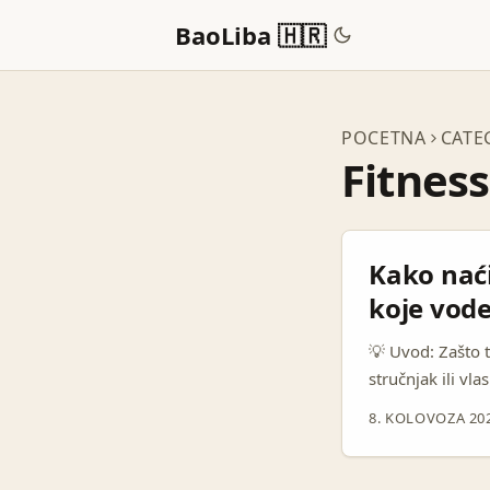
BaoLiba 🇭🇷
POCETNA
CATE
Fitness
Kako naći
koje vode
💡 Uvod: Zašto t
stručnjak ili vla
nove digitalne 
8. KOLOVOZA 20
izazovi na plat
publikom i auten