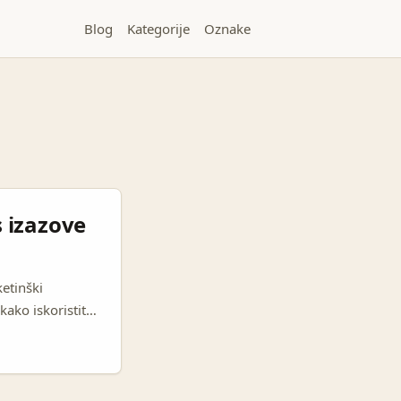
Blog
Kategorije
Oznake
 izazove
etinški
kako iskoristiti
-led fitness
zanost s