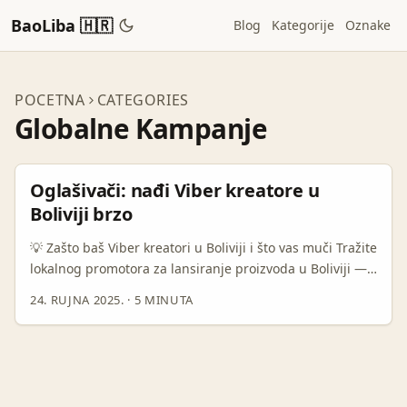
BaoLiba 🇭🇷
Blog
Kategorije
Oznake
POCETNA
CATEGORIES
Globalne Kampanje
Oglašivači: nađi Viber kreatore u
Boliviji brzo
💡 Zašto baš Viber kreatori u Boliviji i što vas muči Tražite
lokalnog promotora za lansiranje proizvoda u Boliviji —
ali ne želite baciti budžet na lažne reachere ili
24. RUJNA 2025.
·
5 MINUTA
nepotvrđene profile. Viber je u Latinskoj Americi često
kanal za blisku komunikaciju i community‑driven
preporuke; u nekim regijama kreatori grade stvarno
lojalne grupe, a conversion rates znaju biti bolje nego
masovni oglasi. No kako ih uopće pronaći ako niste