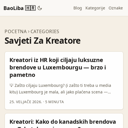
BaoLiba 🇭🇷
Blog
Kategorije
Oznake
POCETNA
CATEGORIES
Savjeti Za Kreatore
Kreatori iz HR koji ciljaju luksuzne
brendove u Luxembourgu — brzo i
pametno
💡 Zašto ciljaju Luxembourg? (i zašto ti treba u media
kitu) Luxembourg je mala, ali jako plaćena scena —
puno head-office-a EU financijskih i premium usluga, a
25. VELJAČE 2026.
·
5 MINUTA
brendovi tamo često traže diskretne, visokokvalitetne
suradnje. Ako želiš da tvoj media kit ima težinu, dodati
suradnju s jednim ili dva lukseuzna brenda može
Kreatori: Kako do kanadskih brendova
značiti: bolju cijenu po objavi, povjerenje drugih