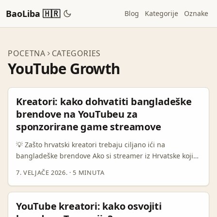
BaoLiba 🇭🇷
Blog
Kategorije
Oznake
POCETNA
CATEGORIES
YouTube Growth
Kreatori: kako dohvatiti bangladeške
brendove na YouTubeu za
sponzorirane game streamove
💡 Zašto hrvatski kreatori trebaju ciljano ići na
bangladeške brendove Ako si streamer iz Hrvatske koji
se bavi gamingom, pomisao da pucaš za sponzorstva iz
7. VELJAČE 2026.
·
5 MINUTA
Bangladeša zvuči možda neočekivano — ali ima smisla.
Bangladeško tržište brzo raste, lokalni brendovi traže
pristupačne kanale za reach i live promociju, a YouTube
YouTube kreatori: kako osvojiti
livestream mogućnosti i influencer kultura su tamo u