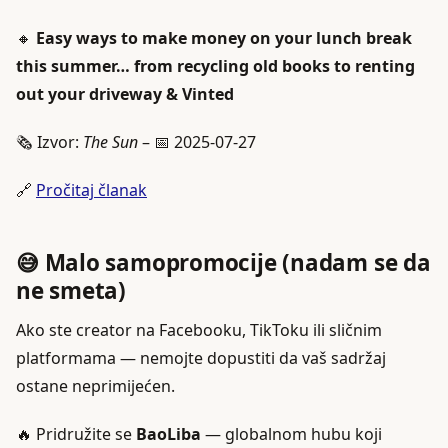
🔸
Easy ways to make money on your lunch break
this summer… from recycling old books to renting
out your driveway & Vinted
🗞️ Izvor:
The Sun
– 📅 2025-07-27
🔗
Pročitaj članak
😅 Malo samopromocije (nadam se da
ne smeta)
Ako ste creator na Facebooku, TikToku ili sličnim
platformama — nemojte dopustiti da vaš sadržaj
ostane neprimijećen.
🔥 Pridružite se
BaoLiba
— globalnom hubu koji