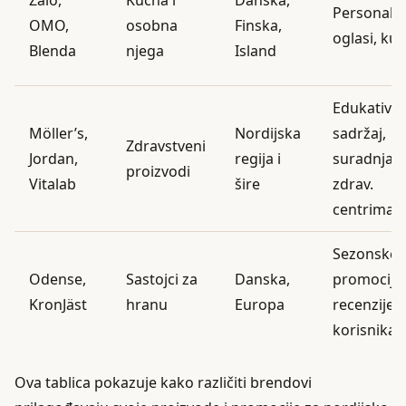
Personaliz
OMO,
osobna
Finska,
oglasi, ku
Blenda
njega
Island
Edukativni
Möller’s,
Nordijska
sadržaj,
Zdravstveni
Jordan,
regija i
suradnja s
proizvodi
Vitalab
šire
zdrav.
centrima
Sezonske
Odense,
Sastojci za
Danska,
promocije,
KronJäst
hranu
Europa
recenzije
korisnika
Ova tablica pokazuje kako različiti brendovi