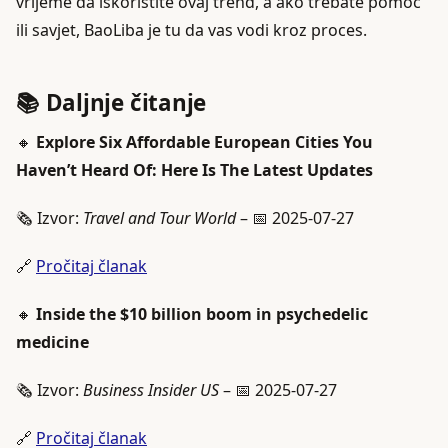
vrijeme da iskoristite ovaj trend, a ako trebate pomoć
ili savjet, BaoLiba je tu da vas vodi kroz proces.
📚 Daljnje čitanje
🔸
Explore Six Affordable European Cities You
Haven’t Heard Of: Here Is The Latest Updates
🗞️ Izvor:
Travel and Tour World
– 📅 2025-07-27
🔗
Pročitaj članak
🔸
Inside the $10 billion boom in psychedelic
medicine
🗞️ Izvor:
Business Insider US
– 📅 2025-07-27
🔗
Pročitaj članak