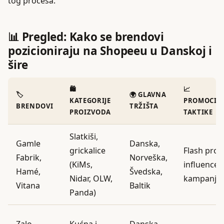
tog procesa.
📊 Pregled: Kako se brendovi
pozicioniraju na Shopeeu u Danskoj i
šire
🛍️
📈
🏷️
🌍 GLAVNA
KATEGORIJE
PROMOCIJS
BRENDOVI
TRŽIŠTA
PROIZVODA
TAKTIKE
Slatkiši,
Gamle
Danska,
grickalice
Flash prod
Fabrik,
Norveška,
(KiMs,
influencer
Hamé,
Švedska,
Nidar, OLW,
kampanje
Vitana
Baltik
Panda)
Zalo,
Kućna i
Danska,