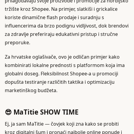
prilagođavaju svoje proizvode i promocije za nordijsko
tržište kroz Shopee. Na primjer, slatkiši i grickalice
koriste dinamične flash prodaje i suradnju s
influencerima da brzo podignu vidljivost, dok brendovi
za zdravlje preferiraju edukativni pristup i stručne
preporuke.
Za hrvatske oglašivače, ovo je odličan primjer kako
kombinirati lokalne prednosti s platformom koja ima
globalni doseg. Fleksibilnost Shopee-a u promociji
dopušta testiranje različitih taktika i optimizaciju
marketinškog budžeta.
😎 MaTitie SHOW TIME
Ej, ja sam MaTitie — čovjek koji zna kako se probiti
kroz digitalni šum i pronaći najbolje online ponude i