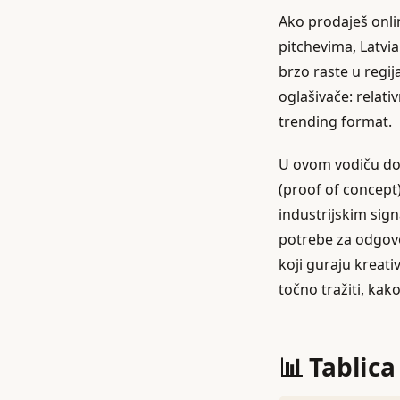
Ako prodaješ onlin
pitchevima, Latvia
brzo raste u regij
oglašivače: relat
trending format.
U ovom vodiču dob
(proof of concept
industrijskim sign
potrebe za odgov
koji guraju kreati
točno tražiti, kak
📊 Tablica