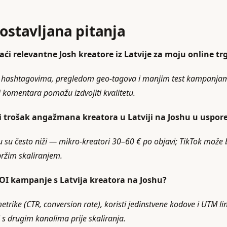
postavljana pitanja
ći relevantne Josh kreatore iz Latvije za moju online tr
m hashtagovima, pregledom geo‑tagova i manjim test kampanjama
 komentara pomažu izdvojiti kvalitetu.
čni trošak angažmana kreatora u Latviji na Joshu u uspo
 su često niži — mikro‑kreatori 30–60 € po objavi; TikTok može bi
bržim skaliranjem.
OI kampanje s Latvija kreatora na Joshu?
trike (CTR, conversion rate), koristi jedinstvene kodove i UTM li
i s drugim kanalima prije skaliranja.