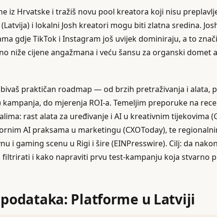
e iz Hrvatske i tražiš novu pool kreatora koji nisu preplavl
 (Latvija) i lokalni Josh kreatori mogu biti zlatna sredina. J
ama gdje TikTok i Instagram još uvijek dominiraju, a to znači 
ivno niže cijene angažmana i veću šansu za organski domet 
ivaš praktičan roadmap — od brzih pretraživanja i alata, 
) kampanja, do mjerenja ROI-a. Temeljim preporuke na rec
alima: rast alata za uređivanje i AI u kreativnim tijekovima
ornim AI praksama u marketingu (CXOToday), te regionaln
vnu i gaming scenu u Rigi i šire (EINPresswire). Cilj: da nako
o filtrirati i kako napraviti prvu test-kampanju koja stvarno 
 podataka: Platforme u Latviji