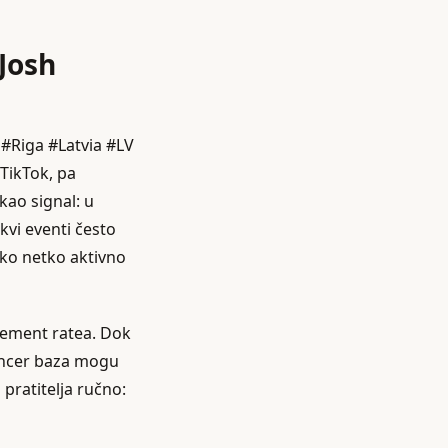
 Josh
 #Riga #Latvia #LV
 TikTok, pa
kao signal: u
vi eventi često
Ako netko aktivno
agement ratea. Dok
luencer baza mogu
 pratitelja ručno: