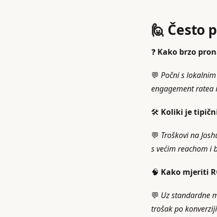
🙋 Često 
❓
Kako brzo prona
💬
Počni s lokalni
engagement ratea i
🛠️
Koliki je tipi
💬
Troškovi na Joshu
s većim reachom i 
🧠
Kako mjeriti R
💬
Uz standardne me
trošak po konverzij