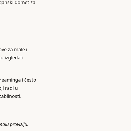
organski domet za
ove za male i
u izgledati
streaminga i često
ji radi u
abilnosti.
malu proviziju.