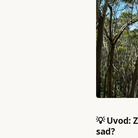
💡 Uvod: Z
sad?