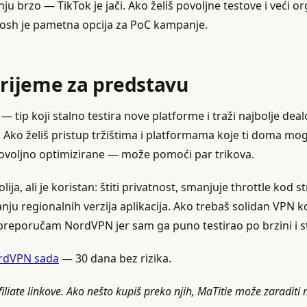
u brzo — TikTok je jači. Ako želiš povoljne testove i veći 
Josh je pametna opcija za PoC kampanje.
Vrijeme za predstavu
 — tip koji stalno testira nove platforme i traži najbolje deal
 Ako želiš pristup tržištima i platformama koje ti doma mog
edovoljno optimizirane — može pomoći par trikova.
lija, ali je koristan: štiti privatnost, smanjuje throttle kod 
nju regionalnih verzija aplikacija. Ako trebaš solidan VPN ko
, preporučam NordVPN jer sam ga puno testirao po brzini i st
ordVPN sada
— 30 dana bez rizika.
filiate linkove. Ako nešto kupiš preko njih, MaTitie može zaraditi 