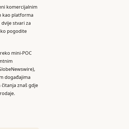
jeni komercijalnim
osh kao platforma
dvije stvari za
ako pogodite
preko mini-POC
entnim
 (GlobeNewswire),
im događajima
n čitanja znaš gdje
prodaje.