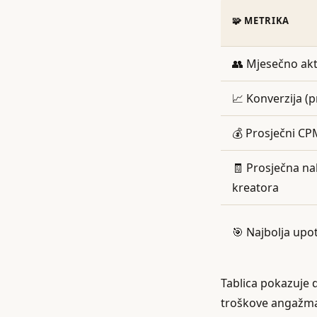
🧩 METRIKA
👥 Mjesečno akt
📈 Konverzija (p
💰 Prosječni CP
🧾 Prosječna n
kreatora
🎯 Najbolja upo
Tablica pokazuje d
troškove angažmana