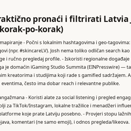
aktično pronaći i filtrirati Latvia
(korak-po-korak)
i mapiranje - Počni s lokalnim hashtagovima i geo‑tagovima:
agovi (npr. #skincareLV). Josh nema toliko odličan search kao
e i ručno pregledaj profile. - Iskoristi regionalne događaje 
ga je domaćin iGaming Studio Summita (EINPresswire) — tak
nim kreatorima i studijima koji rade s gamified sadržajem. 
m eventima, često ima dobar reach i relevantne publike.
a angažmana - Koristi alate za social listening i pregled eng
bolji za TikTok/Instagram, lokalne tražilice i menadžeri inf
i platforme koje prate Latviju posebno. - Provjeri stopu lažnih
java, komentari (ne samo emoji), i odnos pregleda/likeova.