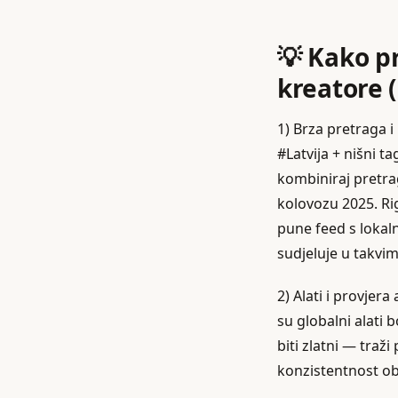
💡 Kako pr
kreatore 
1) Brza pretraga 
#Latvija + nišni t
kombiniraj pretrag
kolovozu 2025. Ri
pune feed s lokal
sudjeluje u takvi
2) Alati i provjer
su globalni alati 
biti zlatni — traž
konzistentnost ob