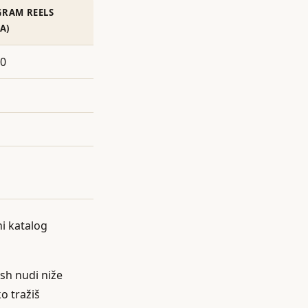
GRAM REELS
A)
00
ni katalog
osh nudi niže
o tražiš