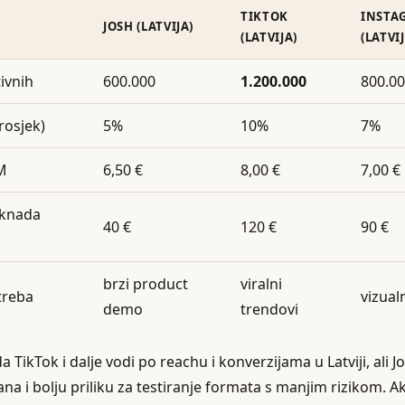
TIKTOK
INSTA
JOSH (LATVIJA)
(LATVIJA)
(LATVIJ
ivnih
600.000
1.200.000
800.0
rosjek)
5%
10%
7%
M
6,50 €
8,00 €
7,00 €
aknada
40 €
120 €
90 €
brzi product
viralni
treba
vizual
demo
trendovi
a TikTok i dalje vodi po reachu i konverzijama u Latviji, ali J
 i bolju priliku za testiranje formata s manjim rizikom. Ak