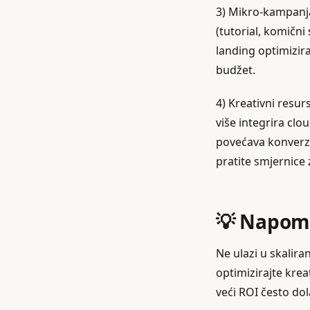
3) Mikro‑kampanja 
(tutorial, komični
landing optimizir
budžet.
4) Kreativni resurs
više integrira clo
povećava konverzi
pratite smjernice
💡 Napome
Ne ulazi u skalir
optimizirajte krea
veći ROI često dol