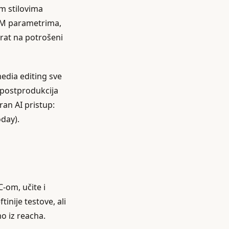
im stilovima
 UTM parametrima,
vrat na potrošeni
 media editing sve
a postprodukcija
an AI pristup:
oday).
-om, učite i
inije testove, ali
o iz reacha.