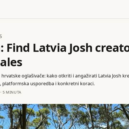
S
: Find Latvia Josh creat
ales
 hrvatske oglašivače: kako otkriti i angažirati Latvia Josh kr
, platformska usporedba i konkretni koraci.
·
5 MINUTA