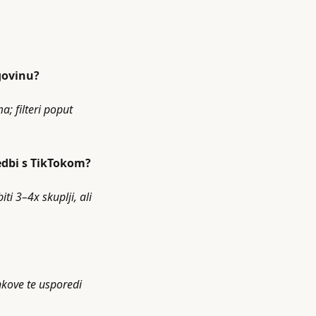
govinu?
; filteri poput
redbi s TikTokom?
ti 3–4x skuplji, ali
nkove te usporedi