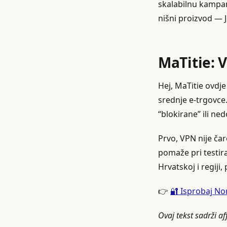
skalabilnu kampanj
nišni proizvod — 
MaTitie: 
Hej, MaTitie ovdje
srednje e‑trgovce.
“blokirane” ili n
Prvo, VPN nije čaro
pomaže pri testira
Hrvatskoj i regiji
👉
🔐 Isprobaj N
Ovaj tekst sadrži af