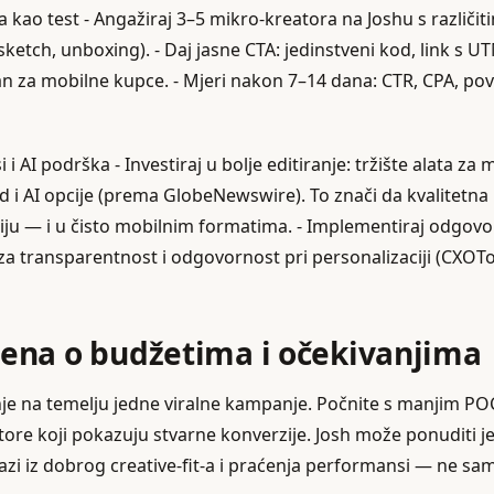
kao test - Angažiraj 3–5 mikro‑kreatora na Joshu s različit
 sketch, unboxing). - Daj jasne CTA: jedinstveni kod, link s
an za mobilne kupce. - Mjeri nakon 7–14 dana: CTR, CPA, po
i i AI podrška - Investiraj u bolje editiranje: tržište alata za
ud i AI opcije (prema GlobeNewswire). To znači da kvalitetn
ju — i u čisto mobilnim formatima. - Implementiraj odgovor
 za transparentnost i odgovornost pri personalizaciji (CXOT
na o budžetima i očekivanjima
anje na temelju jedne viralne kampanje. Počnite s manjim POC
tore koji pokazuju stvarne konverzije. Josh može ponuditi jeft
azi iz dobrog creative-fit‑a i praćenja performansi — ne sam