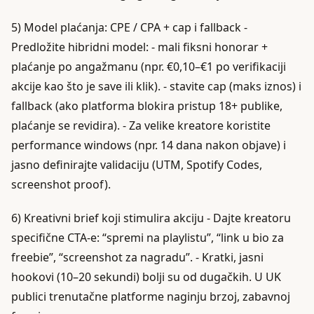
5) Model plaćanja: CPE / CPA + cap i fallback -
Predložite hibridni model: - mali fiksni honorar +
plaćanje po angažmanu (npr. €0,10–€1 po verifikaciji
akcije kao što je save ili klik). - stavite cap (maks iznos) i
fallback (ako platforma blokira pristup 18+ publike,
plaćanje se revidira). - Za velike kreatore koristite
performance windows (npr. 14 dana nakon objave) i
jasno definirajte validaciju (UTM, Spotify Codes,
screenshot proof).
6) Kreativni brief koji stimulira akciju - Dajte kreatoru
specifične CTA-e: “spremi na playlistu”, “link u bio za
freebie”, “screenshot za nagradu”. - Kratki, jasni
hookovi (10–20 sekundi) bolji su od dugačkih. U UK
publici trenutačne platforme naginju brzoj, zabavnoj