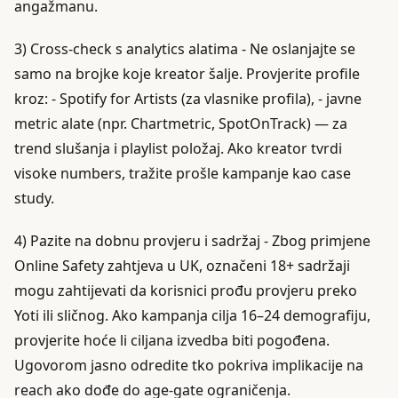
angažmanu.
3) Cross-check s analytics alatima - Ne oslanjajte se
samo na brojke koje kreator šalje. Provjerite profile
kroz: - Spotify for Artists (za vlasnike profila), - javne
metric alate (npr. Chartmetric, SpotOnTrack) — za
trend slušanja i playlist položaj. Ako kreator tvrdi
visoke numbers, tražite prošle kampanje kao case
study.
4) Pazite na dobnu provjeru i sadržaj - Zbog primjene
Online Safety zahtjeva u UK, označeni 18+ sadržaji
mogu zahtijevati da korisnici prođu provjeru preko
Yoti ili sličnog. Ako kampanja cilja 16–24 demografiju,
provjerite hoće li ciljana izvedba biti pogođena.
Ugovorom jasno odredite tko pokriva implikacije na
reach ako dođe do age-gate ograničenja.