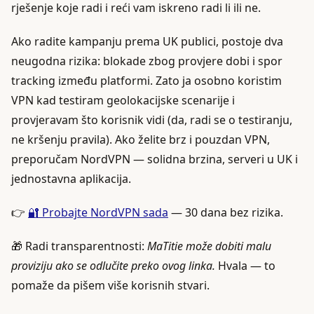
rješenje koje radi i reći vam iskreno radi li ili ne.
Ako radite kampanju prema UK publici, postoje dva
neugodna rizika: blokade zbog provjere dobi i spor
tracking između platformi. Zato ja osobno koristim
VPN kad testiram geolokacijske scenarije i
provjeravam što korisnik vidi (da, radi se o testiranju,
ne kršenju pravila). Ako želite brz i pouzdan VPN,
preporučam NordVPN — solidna brzina, serveri u UK i
jednostavna aplikacija.
👉
🔐 Probajte NordVPN sada
— 30 dana bez rizika.
🎁 Radi transparentnosti:
MaTitie može dobiti malu
proviziju ako se odlučite preko ovog linka.
Hvala — to
pomaže da pišem više korisnih stvari.