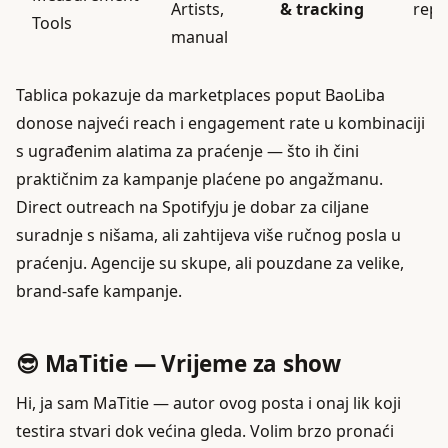
Artists,
& tracking
repo
Tools
manual
Tablica pokazuje da marketplaces poput BaoLiba
donose najveći reach i engagement rate u kombinaciji
s ugrađenim alatima za praćenje — što ih čini
praktičnim za kampanje plaćene po angažmanu.
Direct outreach na Spotifyju je dobar za ciljane
suradnje s nišama, ali zahtijeva više ručnog posla u
praćenju. Agencije su skupe, ali pouzdane za velike,
brand-safe kampanje.
😎 MaTitie — Vrijeme za show
Hi, ja sam MaTitie — autor ovog posta i onaj lik koji
testira stvari dok većina gleda. Volim brzo pronaći