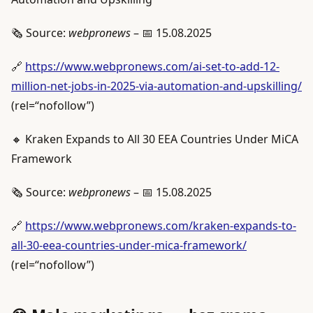
🗞️ Source:
webpronews
– 📅 15.08.2025
🔗
https://www.webpronews.com/ai-set-to-add-12-
million-net-jobs-in-2025-via-automation-and-upskilling/
(rel=“nofollow”)
🔸 Kraken Expands to All 30 EEA Countries Under MiCA
Framework
🗞️ Source:
webpronews
– 📅 15.08.2025
🔗
https://www.webpronews.com/kraken-expands-to-
all-30-eea-countries-under-mica-framework/
(rel=“nofollow”)