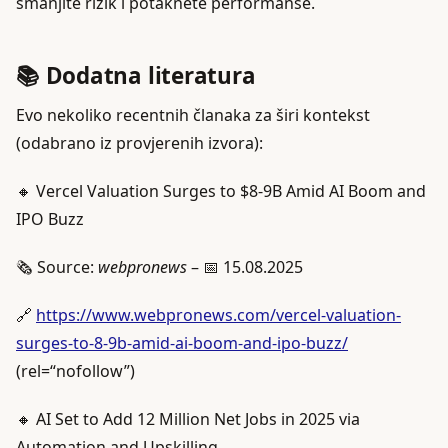
smanjite rizik i potaknete performanse.
📚 Dodatna literatura
Evo nekoliko recentnih članaka za širi kontekst
(odabrano iz provjerenih izvora):
🔸 Vercel Valuation Surges to $8-9B Amid AI Boom and
IPO Buzz
🗞️ Source:
webpronews
– 📅 15.08.2025
🔗
https://www.webpronews.com/vercel-valuation-
surges-to-8-9b-amid-ai-boom-and-ipo-buzz/
(rel=“nofollow”)
🔸 AI Set to Add 12 Million Net Jobs in 2025 via
Automation and Upskilling