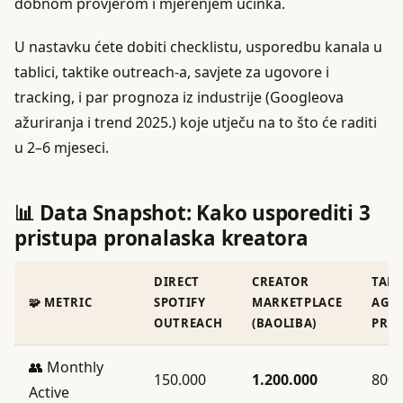
dobnom provjerom i mjerenjem učinka.
U nastavku ćete dobiti checklistu, usporedbu kanala u
tablici, taktike outreach-a, savjete za ugovore i
tracking, i par prognoza iz industrije (Googleova
ažuriranja i trend 2025.) koje utječu na to što će raditi
u 2–6 mjeseci.
📊 Data Snapshot: Kako usporediti 3
pristupa pronalaska kreatora
DIRECT
CREATOR
TAL
🧩 METRIC
SPOTIFY
MARKETPLACE
AGEN
OUTREACH
(BAOLIBA)
PR
👥 Monthly
150.000
1.200.000
800.
Active