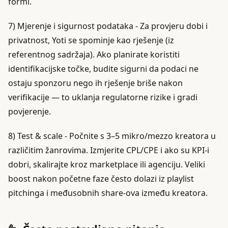
formi.
7) Mjerenje i sigurnost podataka - Za provjeru dobi i
privatnost, Yoti se spominje kao rješenje (iz
referentnog sadržaja). Ako planirate koristiti
identifikacijske točke, budite sigurni da podaci ne
ostaju sponzoru nego ih rješenje briše nakon
verifikacije — to uklanja regulatorne rizike i gradi
povjerenje.
8) Test & scale - Počnite s 3–5 mikro/mezzo kreatora u
različitim žanrovima. Izmjerite CPL/CPE i ako su KPI-i
dobri, skalirajte kroz marketplace ili agenciju. Veliki
boost nakon početne faze često dolazi iz playlist
pitchinga i međusobnih share-ova između kreatora.