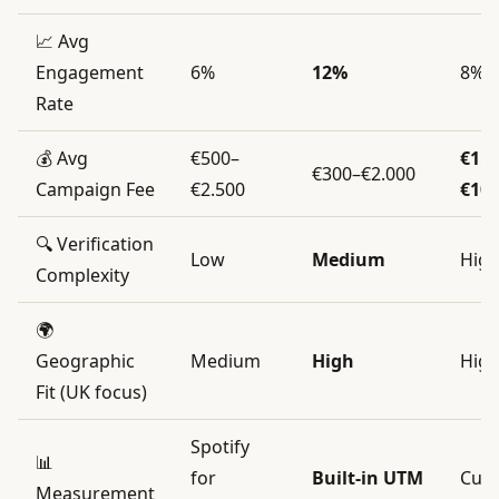
📈 Avg
Engagement
6%
12%
8%
Rate
💰 Avg
€500–
€1.0
€300–€2.000
Campaign Fee
€2.500
€10.
🔍 Verification
Low
Medium
Hig
Complexity
🌍
Geographic
Medium
High
Hig
Fit (UK focus)
Spotify
📊
for
Built-in UTM
Cus
Measurement