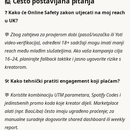
🙋 Često postavljana pitanja
❓
Kako će Online Safety zakon utjecati na moj reach
u UK?
💬
Zbog zahtjeva za provjerom dobi (pasoš/vozačka ili Yoti
video-verifikacija), određeni 18+ sadržaji mogu imati manji
reach među mlađim slušateljima. Ako vaša kampanja cilja
16–24, planirajte fallback taktike i jasno ugovorite rizike s
kreatorom.
🛠️
Kako tehnički pratiti engagement koji plaćam?
💬
Koristite kombinaciju UTM parametara, Spotify Codes i
jedinstvenih promo koda koje kreator dijeli. Marketplace
alati (npr. BaoLiba) često imaju ugrađeno praćenje; za
manualne suradnje dogovorite shared dashboard ili weekly
report.