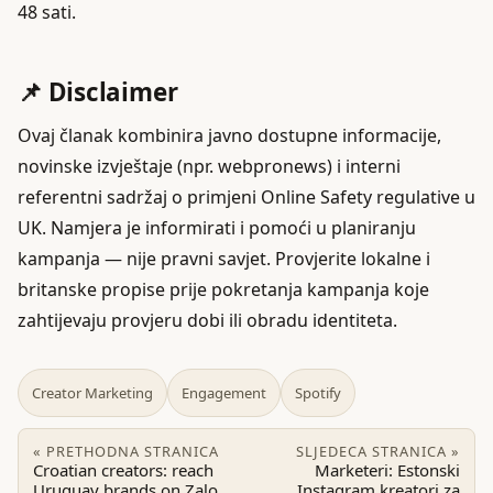
48 sati.
📌 Disclaimer
Ovaj članak kombinira javno dostupne informacije,
novinske izvještaje (npr. webpronews) i interni
referentni sadržaj o primjeni Online Safety regulative u
UK. Namjera je informirati i pomoći u planiranju
kampanja — nije pravni savjet. Provjerite lokalne i
britanske propise prije pokretanja kampanja koje
zahtijevaju provjeru dobi ili obradu identiteta.
Creator Marketing
Engagement
Spotify
« PRETHODNA STRANICA
SLJEDECA STRANICA »
Croatian creators: reach
Marketeri: Estonski
Uruguay brands on Zalo
Instagram kreatori za