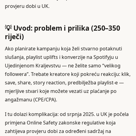
provjeru dobi u UK.
💡 Uvod: problem i prilika (250–350
riječi)
Ako planirate kampanju koja želi stvarno potaknuti
slušanja, playlist uplifts i konverzije na Spotifyju u
Ujedinjenom Kraljevstvu — ne želite samo “velikog
followera”. Trebate kreatore koji pokreću reakciju: klik,
save, share, story reaction, predbilježba playlist-e —
mjerljive stvari koje možete vezati uz plaćanje po
angažmanu (CPE/CPA).
I tu dolazi komplikacija: od srpnja 2025. u UK je počela
primjena Online Safety zakonske regulative koja
zahtijeva provjeru dobi za određeni sadržaj na