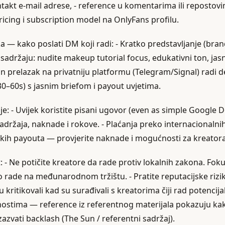
takt e‑mail adrese, - reference u komentarima ili repostov
pricing i subscription model na OnlyFans profilu.
ka — kako poslati DM koji radi: - Kratko predstavljanje (br
 sadržaju: nudite makeup tutorial focus, edukativni ton, jasne
 prelazak na privatniju platformu (Telegram/Signal) radi det
 30–60s) s jasnim briefom i payout uvjetima.
je: - Uvijek koristite pisani ugovor (even as simple Google Do
adržaja, naknade i rokove. - Plaćanja preko internacionalnih
skih payouta — provjerite naknade i mogućnosti za kreatora 
st: - Ne potičite kreatore da rade protiv lokalnih zakona. Fok
no rade na međunarodnom tržištu. - Pratite reputacijske riz
u kritikovali kad su surađivali s kreatorima čiji rad potencija
ostima — reference iz referentnog materijala pokazuju kak
zvati backlash (The Sun / referentni sadržaj).