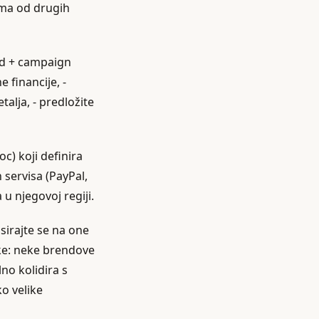
ima od drugih
and + campaign
 financije, -
alja, - predložite
c) koji definira
 servisa (PayPal,
u njegovoj regiji.
usirajte se na one
ike: neke brendove
lno kolidira s
o velike