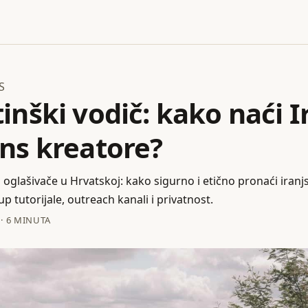
S
nški vodič: kako naći I
ns kreatore?
 oglašivače u Hrvatskoj: kako sigurno i etično pronaći iran
 tutorijale, outreach kanali i privatnost.
·
6 MINUTA