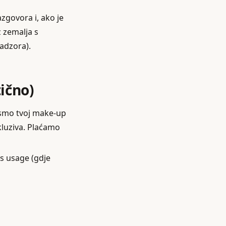
azgovora i, ako je
 zemalja s
adzora).
ično)
 smo tvoj make‑up
skluziva. Plaćamo
ts usage (gdje