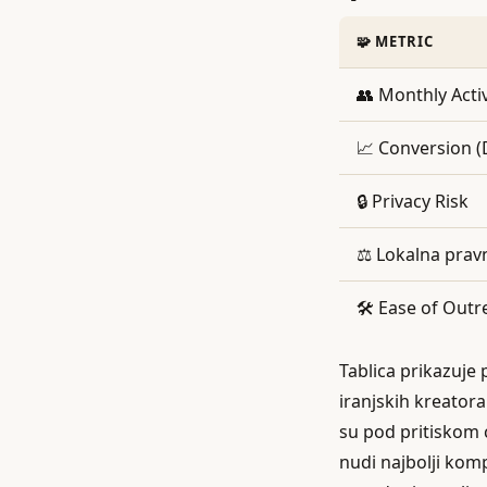
🧩 METRIC
👥 Monthly Acti
📈 Conversion 
🔒 Privacy Risk
⚖️ Lokalna prav
🛠️ Ease of Out
Tablica prikazuje
iranjskih kreatora
su pod pritiskom c
nudi najbolji komp