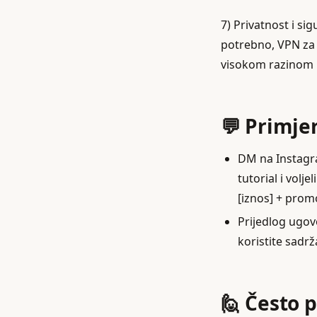
7) Privatnost i sig
potrebno, VPN za 
visokom razinom n
💬 Primjer
DM na Instagra
tutorial i volj
[iznos] + prom
Prijedlog ugovo
koristite sadrž
🙋 Često 