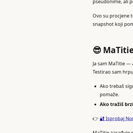
pseudonime, ali pri
Ovo su procjene te
snapshot koji pom
😎 MaTiti
Ja sam MaTitie — a
Testirao sam hrpu 
Ako trebaš sig
pomaže.
Ako tražiš br
👉
🔐 Isprobaj N
MaTitie zarađuje m