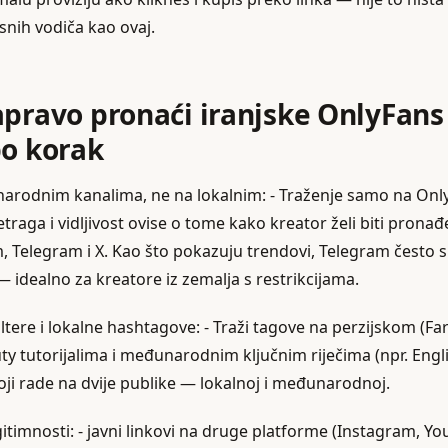
snih vodiča kao ovaj.
apravo pronaći iranjske OnlyFans
o korak
arodnim kanalima, ne na lokalnim: - Traženje samo na Only
traga i vidljivost ovise o tome kako kreator želi biti pronađ
, Telegram i X. Kao što pokazuju trendovi, Telegram često sp
 idealno za kreatore iz zemalja s restrikcijama.
 filtere i lokalne hashtagove: - Traži tagove na perzijskom (Fa
 tutorijalima i međunarodnim ključnim riječima (npr. Englis
oji rade na dvije publike — lokalnoj i međunarodnoj.
egitimnosti: - javni linkovi na druge platforme (Instagram, Yo