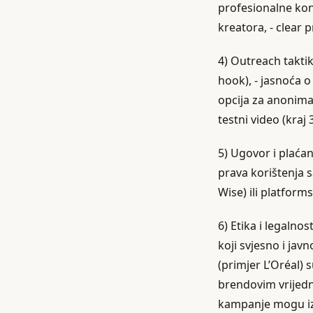
profesionalne kon
kreatora, - clear 
4) Outreach takti
hook), - jasnoća o
opcija za anoniman
testni video (kraj
5) Ugovor i plaćan
prava korištenja s
Wise) ili platform
6) Etika i legalno
koji svjesno i jav
(primjer L’Oréal) s
brendovim vrijedn
kampanje mogu iza