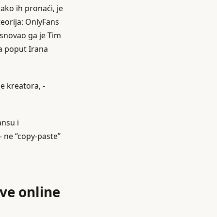
kako ih pronaći, je
teorija: OnlyFans
osnovao ga je Tim
ja poput Irana
e kreatora, -
ansu i
 ne “copy‑paste”
ive online