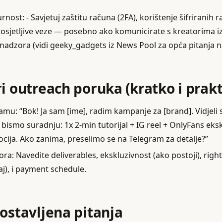
urnost: - Savjetuj zaštitu računa (2FA), korištenje šifriranih r
osjetljive veze — posebno ako komunicirate s kreatorima iz
adzora (vidi geeky_gadgets iz News Pool za opća pitanja n
i outreach poruka (kratko i prakt
mu: “Bok! Ja sam [ime], radim kampanje za [brand]. Vidjeli
eli bismo suradnju: 1x 2‑min tutorijal + IG reel + OnlyFans ek
ocija. Ako zanima, preselimo se na Telegram za detalje?”
ra: Navedite deliverables, ekskluzivnost (ako postoji), righ
aj), i payment schedule.
postavljena pitanja