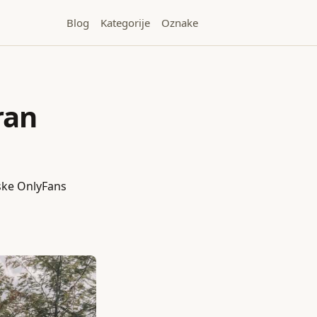
Blog
Kategorije
Oznake
ran
jske OnlyFans