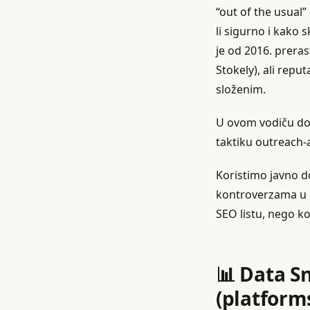
“out of the usual” 
li sigurno i kako 
je od 2016. preras
Stokely), ali reput
složenim.
U ovom vodiču dobi
taktiku outreach‑a
Koristimo javno d
kontroverzama u m
SEO listu, nego k
📊 Data S
(platform