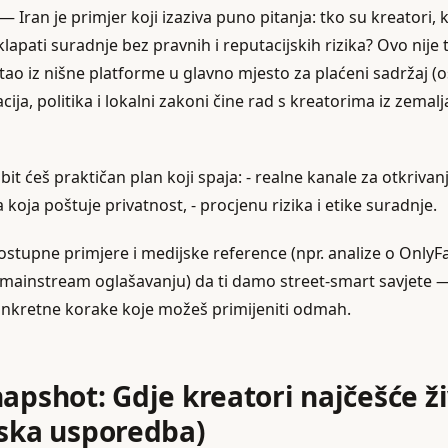
— Iran je primjer koji izaziva puno pitanja: tko su kreatori, 
sklapati suradnje bez pravnih i reputacijskih rizika? Ovo nije 
tao iz nišne platforme u glavno mjesto za plaćeni sadržaj (
acija, politika i lokalni zakoni čine rad s kreatorima iz zemal
t ćeš praktičan plan koji spaja: - realne kanale za otkrivanj
 koja poštuje privatnost, - procjenu rizika i etike suradnje.
ostupne primjere i medijske reference (npr. analize o OnlyF
ainstream oglašavanju) da ti damo street‑smart savjete —
onkretne korake koje možeš primijeniti odmah.
napshot: Gdje kreatori najčešće ž
ska usporedba)