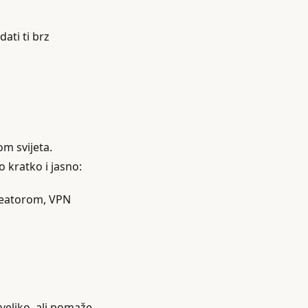
ati ti brz
om svijeta.
o kratko i jasno:
kreatorom, VPN
 veliko, ali pomaže