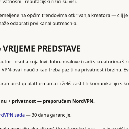
vatnosni i reputacijski rizici su viši.
meljene na općim trendovima otkrivanja kreatora — cilj je d
aže odabrati prvi kanal outreach‑a.
e VRIJEME PREDSTAVE
utor i osoba koja lovi dobre dealove i radi s kreatorima šir
VPN‑ova i naučio kad treba paziti na privatnost i brzinu. Ev
uran pristup platformama ili želiš zaštititi komunikaciju s 
zinu + privatnost — preporučam NordVPN.
ordVPN sada
— 30 dana garancije.
alu proviziju ako klikneš i kupiš preko linka — nije to ništa