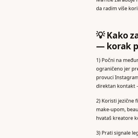
da radim više kori
💡 Kako z
— korak p
1) Počni na međun
ograničeno jer pre
provuci Instagram
direktan kontakt —
2) Koristi jezične
make‑upom, beauty
hvataš kreatore k
3) Prati signale l