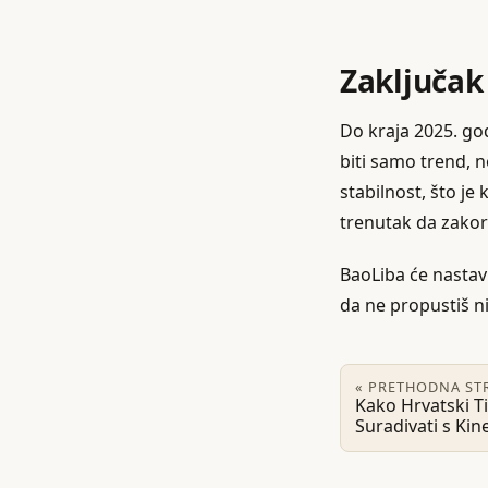
Zaključak
Do kraja 2025. go
biti samo trend, n
stabilnost, što je 
trenutak da zakor
BaoLiba će nastavi
da ne propustiš ni
« PRETHODNA ST
Kako Hrvatski T
Suradivati s Ki