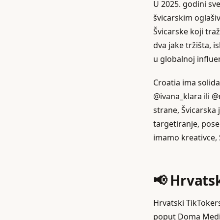
U 2025. godini sve
švicarskim oglašiva
Švicarske koji tra
dva jake tržišta, i
u globalnoj influe
Croatia ima soli
@ivana_klara ili @
strane, Švicarska
targetiranje, pos
imamo kreativce, Š
📢 Hrvatsk
Hrvatski TikToker
poput Doma Media 