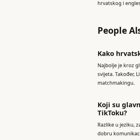
hrvatskog i engles
People Al
Kako hrvatsk
Najbolje je kroz g
svijeta. Također,
matchmakingu.
Koji su glav
TikToku?
Razlike u jeziku, 
dobru komunikacij