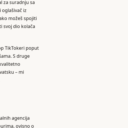
al za suradnju sa
i oglašivač iz
kako možeš spojiti
ti svoj dio kolača
p TikTokeri poput
išama. S druge
kvalitetno
rvatsku – mi
.
alnih agencija
eurima, ovisno o