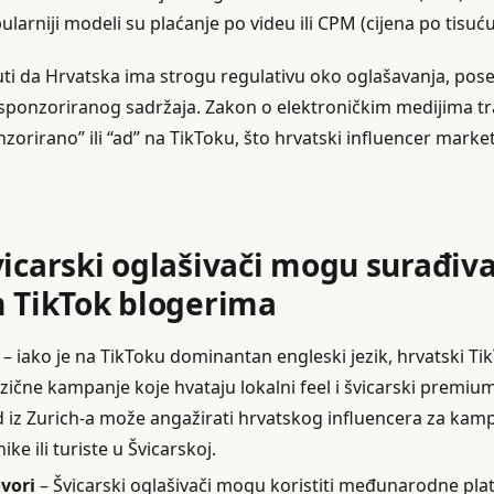
arniji modeli su plaćanje po videu ili CPM (cijena po tisuć
i da Hrvatska ima strogu regulativu oko oglašavanja, poseb
sponzoriranog sadržaja. Zakon o elektroničkim medijima tr
orirano” ili “ad” na TikToku, što hrvatski influencer market
vicarski oglašivači mogu surađiva
 TikTok blogerima
– iako je na TikToku dominantan engleski jezik, hrvatski T
zične kampanje koje hvataju lokalni feel i švicarski premium
d iz Zurich-a može angažirati hrvatskog influencera za kampa
ike ili turiste u Švicarskoj.
vori
– Švicarski oglašivači mogu koristiti međunarodne pl