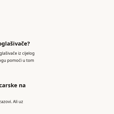
oglašivače?
lašivače iz cijelog
 mogu pomoći u tom
icarske na
azovi. Ali uz