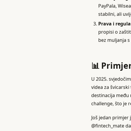
PayPala, Wisea 
stabilni, ali u
Prava i regula
propisi o zašt
bez muljanja s
📊 Primjer
U 2025. svjedočim
videa za švicarski
destinacija među 
challenge, što je
Još jedan primjer 
@fintech_mate da o