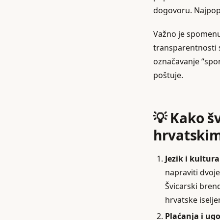
dogovoru. Najpopul
Važno je spomenut
transparentnosti 
označavanje “sponz
poštuje.
💡 Kako š
hrvatskim
Jezik i kultura
napraviti dvoje
Švicarski bren
hrvatske iseljen
Plaćanja i ugo