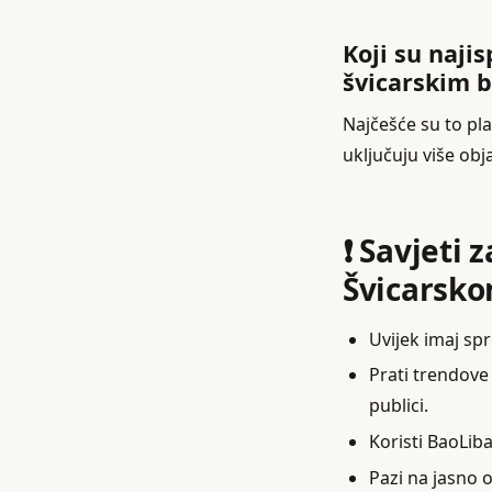
Koji su naji
švicarskim 
Najčešće su to pl
uključuju više obj
❗ Savjeti 
Švicarsk
Uvijek imaj spr
Prati trendove 
publici.
Koristi BaoLib
Pazi na jasno 