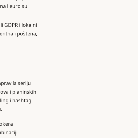
una i euro su
li GDPR i lokalni
rentna i poštena,
pravila seriju
kova i planinskih
ling i hashtag
.
Tokera
binaciji