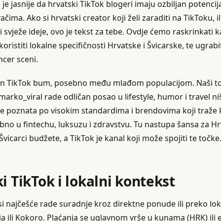
 je jasnije da hrvatski TikTok blogeri imaju ozbiljan potencij
čima. Ako si hrvatski creator koji želi zaraditi na TikToku, il
ži svježe ideje, ovo je tekst za tebe. Ovdje ćemo raskrinkati 
skoristiti lokalne specifičnosti Hrvatske i Švicarske, te ugrabi
ncer sceni.
dan TikTok bum, posebno među mlađom populacijom. Naši to
marko_viral rade odličan posao u lifestyle, humor i travel n
 je poznata po visokim standardima i brendovima koji traže 
ebno u fintechu, luksuzu i zdravstvu. Tu nastupa šansa za H
vicarci budžete, a TikTok je kanal koji može spojiti te točke
i TikTok i lokalni kontekst
si najčešće rade suradnje kroz direktne ponude ili preko lok
ili Kokoro. Plaćanja se uglavnom vrše u kunama (HRK) ili 