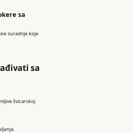
Tokere sa
ske suradnje koje
rađivati sa
mljive švicarskoj
ljanja.