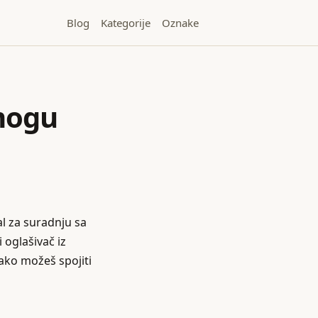
Blog
Kategorije
Oznake
 mogu
al za suradnju sa
i oglašivač iz
kako možeš spojiti