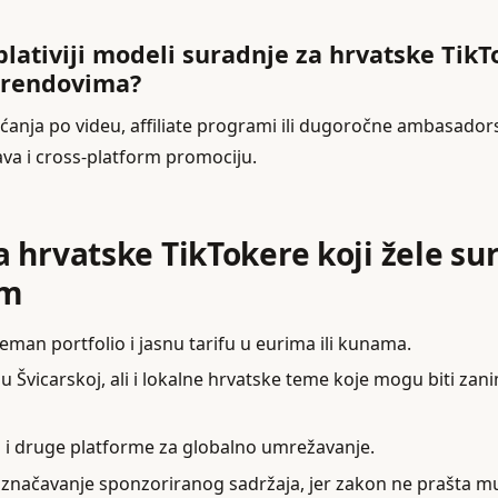
splativiji modeli suradnje za hrvatske Tik
brendovima?
aćanja po videu, affiliate programi ili dugoročne ambasador
ava i cross-platform promociju.
za hrvatske TikTokere koji žele su
om
eman portfolio i jasnu tarifu u eurima ili kunama.
u Švicarskoj, ali i lokalne hrvatske teme koje mogu biti zani
a i druge platforme za globalno umrežavanje.
označavanje sponzoriranog sadržaja, jer zakon ne prašta mu