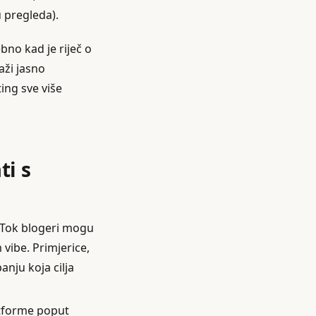
u pregleda).
no kad je riječ o
aži jasno
ing sve više
ti s
ikTok blogeri mogu
 vibe. Primjerice,
nju koja cilja
atforme poput