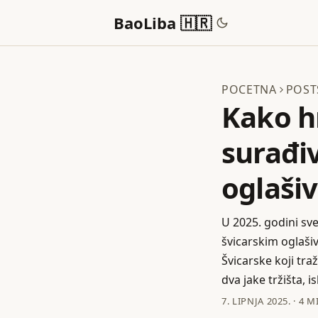
BaoLiba 🇭🇷
POCETNA
POST
Kako h
surađiv
oglaši
U 2025. godini sve
švicarskim oglašiva
Švicarske koji tra
dva jake tržišta, i
7. LIPNJA 2025.
·
4 M