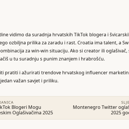
dine vidimo da suradnja hrvatskih TikTok blogera i švicarsk
ego ozbiljna prilika za zaradu i rast. Croatia ima talent, a S
kombinacija za win-win situaciju. Ako si creator ili oglašivač, 
ačiš u tu suradnju s punim znanjem i hrabrošću.
ti pratiti i ažurirati trendove hrvatskog influencer marketin
jedan važan savjet i priliku.
RANICA
SLJ
ikTok Blogeri Mogu
Montenegro Twitter oglaš
neskim Oglašivačima 2025
2025 go