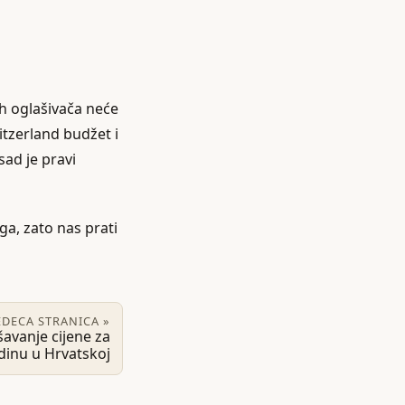
ih oglašivača neće
witzerland budžet i
sad je pravi
ga, zato nas prati
EDECA STRANICA »
avanje cijene za
dinu u Hrvatskoj