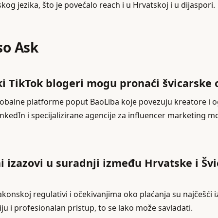
kog jezika, što je povećalo reach i u Hrvatskoj i u dijaspori.
so Ask
i TikTok blogeri mogu pronaći švicarske 
lobalne platforme poput BaoLiba koje povezuju kreatore i og
 LinkedIn i specijalizirane agencije za influencer marketing
ni izazovi u suradnji između Hrvatske i Šv
zakonskoj regulativi i očekivanjima oko plaćanja su najčešći iz
u i profesionalan pristup, to se lako može savladati.