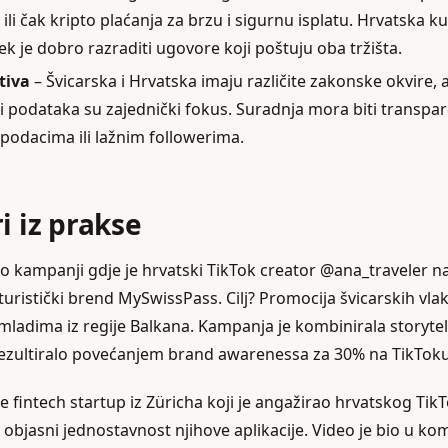
ili čak kripto plaćanja za brzu i sigurnu isplatu. Hrvatska k
vijek je dobro razraditi ugovore koji poštuju oba tržišta.
tiva
– Švicarska i Hrvatska imaju različite zakonske okvire, a
iti podataka su zajednički fokus. Suradnja mora biti transpa
 podacima ili lažnim followerima.
i iz prakse
o kampanji gdje je hrvatski TikTok creator @ana_traveler na
 turistički brend MySwissPass. Cilj? Promocija švicarskih vla
mladima iz regije Balkana. Kampanja je kombinirala storytel
 rezultiralo povećanjem brand awarenessa za 30% na TikToku
je fintech startup iz Züricha koji je angažirao hrvatskog Tik
bjasni jednostavnost njihove aplikacije. Video je bio u kom