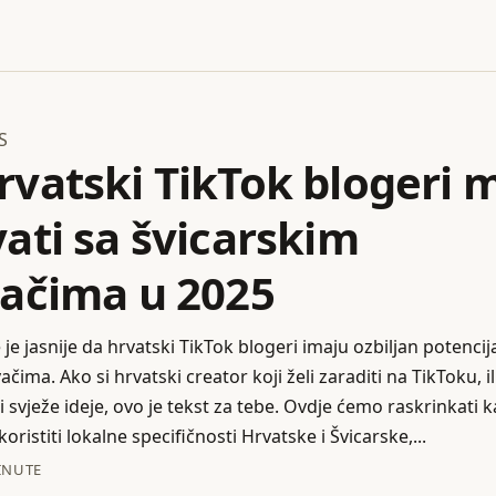
S
rvatski TikTok blogeri
ati sa švicarskim
vačima u 2025
 je jasnije da hrvatski TikTok blogeri imaju ozbiljan potencij
čima. Ako si hrvatski creator koji želi zaraditi na TikToku, il
ži svježe ideje, ovo je tekst za tebe. Ovdje ćemo raskrinkati 
skoristiti lokalne specifičnosti Hrvatske i Švicarske,...
INUTE