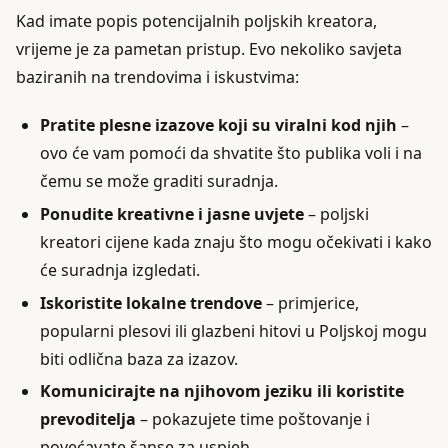
Kad imate popis potencijalnih poljskih kreatora,
vrijeme je za pametan pristup. Evo nekoliko savjeta
baziranih na trendovima i iskustvima:
Pratite plesne izazove koji su viralni kod njih
–
ovo će vam pomoći da shvatite što publika voli i na
čemu se može graditi suradnja.
Ponudite kreativne i jasne uvjete
– poljski
kreatori cijene kada znaju što mogu očekivati i kako
će suradnja izgledati.
Iskoristite lokalne trendove
– primjerice,
popularni plesovi ili glazbeni hitovi u Poljskoj mogu
biti odlična baza za izazov.
Komunicirajte na njihovom jeziku ili koristite
prevoditelja
– pokazujete time poštovanje i
povećavate šanse za uspjeh.