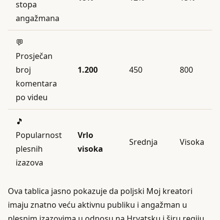
stopa
angažmana
💬
Prosječan
broj
1.200
450
800
komentara
po videu
🎵
Popularnost
Vrlo
Srednja
Visoka
plesnih
visoka
izazova
Ova tablica jasno pokazuje da poljski Moj kreatori
imaju znatno veću aktivnu publiku i angažman u
plesnim izazovima u odnosu na Hrvatsku i širu regiju.