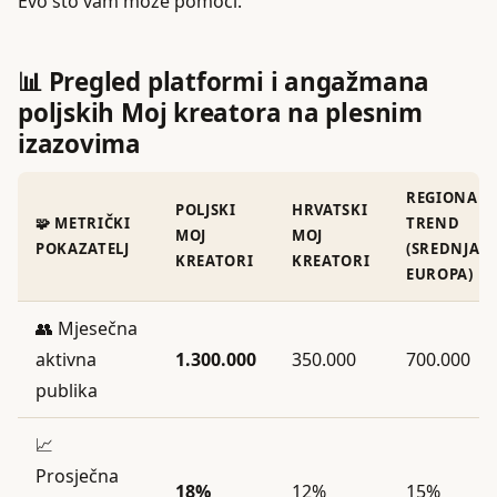
Evo što vam može pomoći.
📊 Pregled platformi i angažmana
poljskih Moj kreatora na plesnim
izazovima
REGIONALN
POLJSKI
HRVATSKI
🧩 METRIČKI
TREND
MOJ
MOJ
POKAZATELJ
(SREDNJA
KREATORI
KREATORI
EUROPA)
👥 Mjesečna
aktivna
1.300.000
350.000
700.000
publika
📈
Prosječna
18%
12%
15%