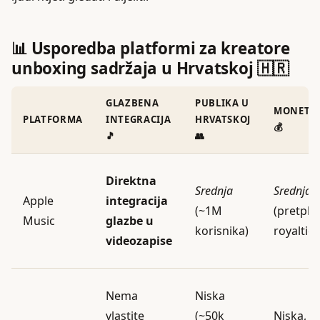
📊 Usporedba platformi za kreatore
unboxing sadržaja u Hrvatskoj 🇭🇷
GLAZBENA
PUBLIKA U
MONETIZ
PLATFORMA
INTEGRACIJA
HRVATSKOJ
💰
🎵
👥
Direktna
Srednja
Srednja
Apple
integracija
(~1M
(pretplat
Music
glazbe u
korisnika)
royalties
videozapise
Nema
Niska
vlastite
(~50k
Niska, al