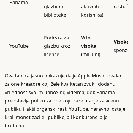
Panama
glazbene
aktivnih
rastuća
biblioteke
korisnika)
Podrška za
Vrlo
Visoka
(
YouTube
glazbu kroz
visoka
sponzor
licence
(milijuni)
Ova tablica jasno pokazuje da je Apple Music idealan
za one kreatore koji žele kvalitetan zvuk i dodanu
vrijednost svojim unboxing videima, dok Panama
predstavlja priliku za one koji traže manje zasićenu
publiku i lakši organski rast. YouTube, naravno, ostaje
kralj monetizacije i publike, ali konkurencija je
brutalna.