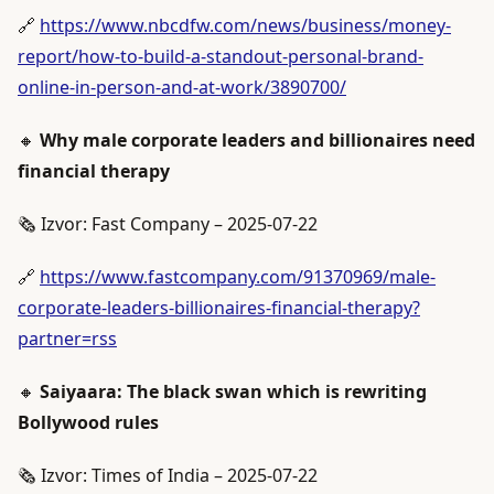
🔗
https://www.nbcdfw.com/news/business/money-
report/how-to-build-a-standout-personal-brand-
online-in-person-and-at-work/3890700/
🔸
Why male corporate leaders and billionaires need
financial therapy
🗞️ Izvor: Fast Company – 2025-07-22
🔗
https://www.fastcompany.com/91370969/male-
corporate-leaders-billionaires-financial-therapy?
partner=rss
🔸
Saiyaara: The black swan which is rewriting
Bollywood rules
🗞️ Izvor: Times of India – 2025-07-22