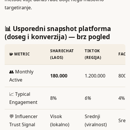
targetiranje.
📊 Usporedni snapshot platforma
(doseg i konverzija) — brz pogled
SHARECHAT
TIKTOK
🧩 METRIC
FACE
(LAOS)
(REGIJA)
👥 Monthly
180.000
1.200.000
800.
Active
📈 Typical
8%
6%
4%
Engagement
💬 Influencer
Visok
Srednji
Sredn
Trust Signal
(lokalno)
(viralnost)