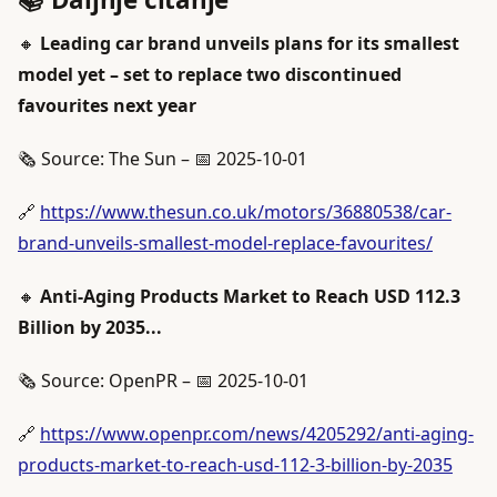
🔸
Leading car brand unveils plans for its smallest
model yet – set to replace two discontinued
favourites next year
🗞️ Source: The Sun – 📅 2025-10-01
🔗
https://www.thesun.co.uk/motors/36880538/car-
brand-unveils-smallest-model-replace-favourites/
🔸
Anti-Aging Products Market to Reach USD 112.3
Billion by 2035...
🗞️ Source: OpenPR – 📅 2025-10-01
🔗
https://www.openpr.com/news/4205292/anti-aging-
products-market-to-reach-usd-112-3-billion-by-2035