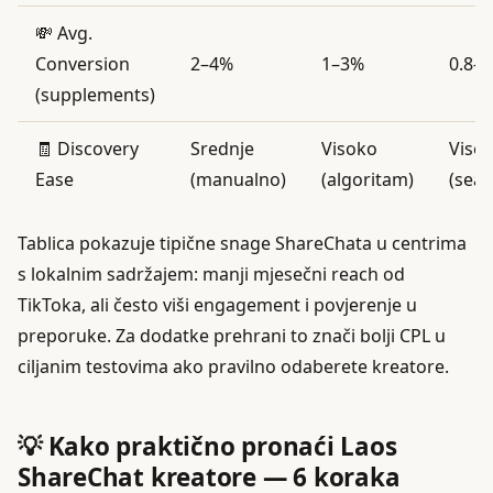
💸 Avg.
Conversion
2–4%
1–3%
0.8–
(supplements)
🧾 Discovery
Srednje
Visoko
Viso
Ease
(manualno)
(algoritam)
(sea
Tablica pokazuje tipične snage ShareChata u centrima
s lokalnim sadržajem: manji mjesečni reach od
TikToka, ali često viši engagement i povjerenje u
preporuke. Za dodatke prehrani to znači bolji CPL u
ciljanim testovima ako pravilno odaberete kreatore.
💡 Kako praktično pronaći Laos
ShareChat kreatore — 6 koraka