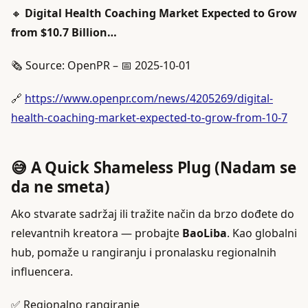
🔸
Digital Health Coaching Market Expected to Grow
from $10.7 Billion…
🗞️ Source: OpenPR – 📅 2025-10-01
🔗
https://www.openpr.com/news/4205269/digital-
health-coaching-market-expected-to-grow-from-10-7
😅 A Quick Shameless Plug (Nadam se
da ne smeta)
Ako stvarate sadržaj ili tražite način da brzo dođete do
relevantnih kreatora — probajte
BaoLiba
. Kao globalni
hub, pomaže u rangiranju i pronalasku regionalnih
influencera.
✅ Regionalno rangiranje