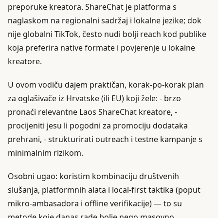
preporuke kreatora. ShareChat je platforma s
naglaskom na regionalni sadržaj i lokalne jezike; dok
nije globalni TikTok, često nudi bolji reach kod publike
koja preferira native formate i povjerenje u lokalne
kreatore.
U ovom vodiču dajem praktičan, korak-po-korak plan
za oglašivače iz Hrvatske (ili EU) koji žele: - brzo
pronaći relevantne Laos ShareChat kreatore, -
procijeniti jesu li pogodni za promociju dodataka
prehrani, - strukturirati outreach i testne kampanje s
minimalnim rizikom.
Osobni ugao: koristim kombinaciju društvenih
slušanja, platformnih alata i local-first taktika (poput
mikro-ambasadora i offline verifikacije) — to su
metode koje danas rade bolje nego masovno