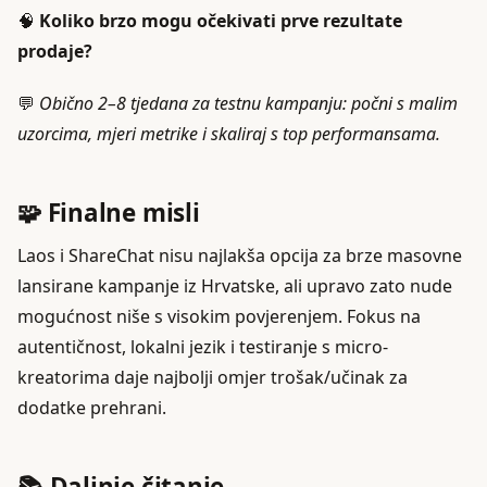
🧠
Koliko brzo mogu očekivati prve rezultate
prodaje?
💬
Obično 2–8 tjedana za testnu kampanju: počni s malim
uzorcima, mjeri metrike i skaliraj s top performansama.
🧩 Finalne misli
Laos i ShareChat nisu najlakša opcija za brze masovne
lansirane kampanje iz Hrvatske, ali upravo zato nude
mogućnost niše s visokim povjerenjem. Fokus na
autentičnost, lokalni jezik i testiranje s micro-
kreatorima daje najbolji omjer trošak/učinak za
dodatke prehrani.
📚 Daljnje čitanje