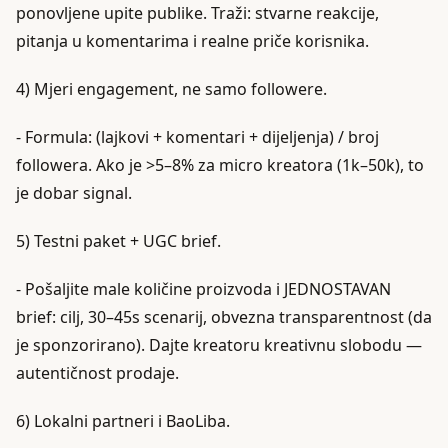
ponovljene upite publike. Traži: stvarne reakcije,
pitanja u komentarima i realne priče korisnika.
4) Mjeri engagement, ne samo followere.
- Formula: (lajkovi + komentari + dijeljenja) / broj
followera. Ako je >5–8% za micro kreatora (1k–50k), to
je dobar signal.
5) Testni paket + UGC brief.
- Pošaljite male količine proizvoda i JEDNOSTAVAN
brief: cilj, 30–45s scenarij, obvezna transparentnost (da
je sponzorirano). Dajte kreatoru kreativnu slobodu —
autentičnost prodaje.
6) Lokalni partneri i BaoLiba.