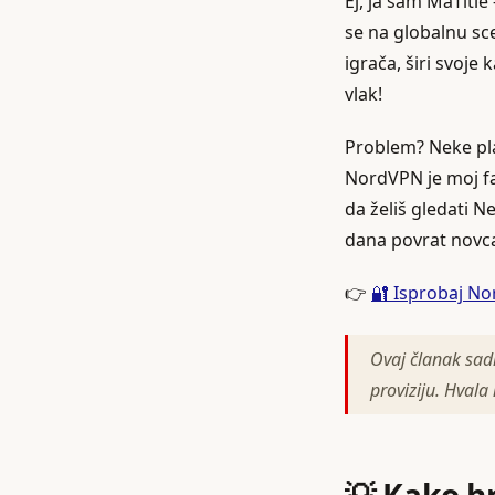
Ej, ja sam MaTitie 
se na globalnu sce
igrača, širi svoje
vlak!
Problem? Neke pla
NordVPN je moj fav
da želiš gledati Ne
dana povrat novca 
👉
🔐 Isprobaj 
Ovaj članak sadr
proviziju. Hvala