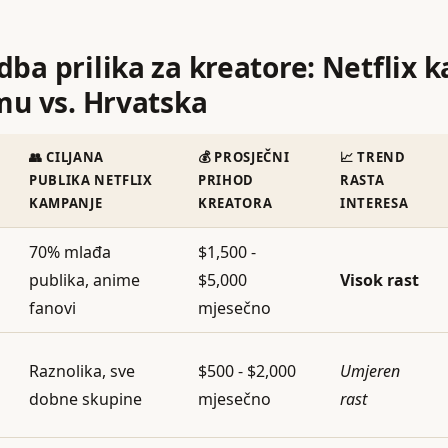
dba prilika za kreatore: Netflix
mu vs. Hrvatska
👥 CILJANA
💰 PROSJEČNI
📈 TREND
PUBLIKA NETFLIX
PRIHOD
RASTA
KAMPANJE
KREATORA
INTERESA
70% mlađa
$1,500 -
publika, anime
$5,000
Visok rast
fanovi
mjesečno
Raznolika, sve
$500 - $2,000
Umjeren
dobne skupine
mjesečno
rast