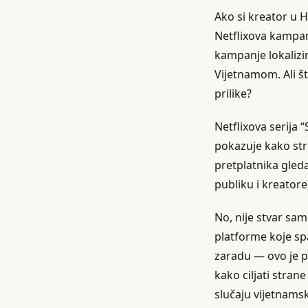
Ako si kreator u 
Netflixova kampan
kampanje lokalizi
Vijetnamom. Ali št
prilike?
Netflixova serija “
pokazuje kako stre
pretplatnika gled
publiku i kreatore
No, nije stvar sa
platforme koje sp
zaradu — ovo je p
kako ciljati stran
slučaju vijetnams