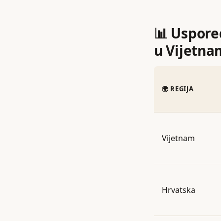
📊 Uspore
u Vijetna
🌍 REGIJA
Vijetnam
Hrvatska