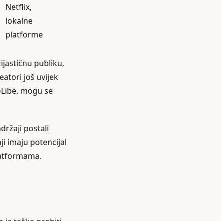
Netflix,
lokalne
platforme
ijastičnu publiku,
eatori još uvijek
oLibe, mogu se
držaji postali
ji imaju potencijal
platformama.