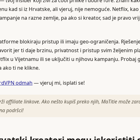
— tvoj insider koji živi za cool prilike i dobre fore. Znam kak
nu kad si iz Hrvatske, ali vjeruj, nije nemoguće. Netflix, ka
 kampanje na razne zemlje, pa ako si kreator, sad je pravo vr
tforme blokiraju pristup ili imaju geo-ograničenja. Rješenj
orit jer ti daje brzinu, privatnost i pristup svim željenim p
tflix u Vijetnamu ili se uključiti u njihovu kampanju. Probaj g
ako ti ne klikne.
NordVPN odmah
— vjeruj mi, isplati se!
ži affiliate linkove. Ako nešto kupiš preko njih, MaTitie može zar
 na podršci!