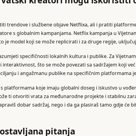
vatski kreatori mogu iskoristiti 
titi trendove i službene objave Netflixa, ali i pratiti platfo
atore s globalnim kampanjama. Netflix kampanja u Vijetna
o je model koji se može replicirati i za druge regije, uključu
zumjeti specifičnosti lokalnih kultura i publike. Za Vijetnam
i interaktivnost, što se može povezati sa sadržajem koji već ra
o ciljanju i angažmanu publike na specifičnim platformama je
 s platformama koje imaju globalni doseg i iskustvo u vođe
že ti otvoriti vrata za međunarodne projekte i stabilnu zar
praviš dobar sadržaj, nego i da ga plasiraš tamo gdje će biti
postavljana pitanja