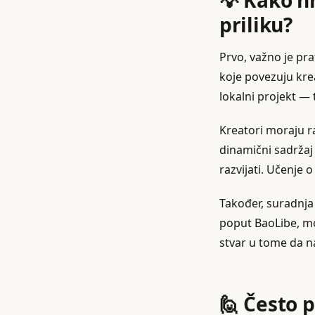
💡 Kako hr
priliku?
Prvo, važno je pra
koje povezuju kre
lokalni projekt — t
Kreatori moraju ra
dinamični sadržaj 
razvijati. Učenje 
Također, suradnja
poput BaoLibe, mo
stvar u tome da na
🙋 Često 