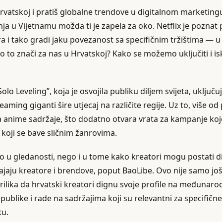
Hrvatskoj i pratiš globalne trendove u digitalnom marketingu
ja u Vijetnamu možda ti je zapela za oko. Netflix je poznat
ra i tako gradi jaku povezanost sa specifičnim tržištima — u
o to znači za nas u Hrvatskoj? Kako se možemo uključiti i isk
Solo Leveling”, koja je osvojila publiku diljem svijeta, uključuju
aming giganti šire utjecaj na različite regije. Uz to, više od 
a anime sadržaje, što dodatno otvara vrata za kampanje koje
 koji se bave sličnim žanrovima.
mo u gledanosti, nego i u tome kako kreatori mogu postati d
ajaju kreatore i brendove, poput BaoLibe. Ovo nije samo jo
rilika da hrvatski kreatori dignu svoje profile na međunaro
e publike i rade na sadržajima koji su relevantni za specifičn
ku.