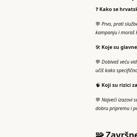
❓
Kako se hrvats
💬
Prvo, prati služb
kampanju i moraš kr
🛠️
Koje su glavn
💬
Dobivaš veću vid
učiš kako specifično
🧠
Koji su rizici
💬
Najveći izazovi s
dobru pripremu i po
🧩 Završn