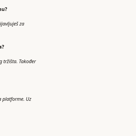
mu?
javljuješ za
a?
g tržišta. Također
la platforme. Uz