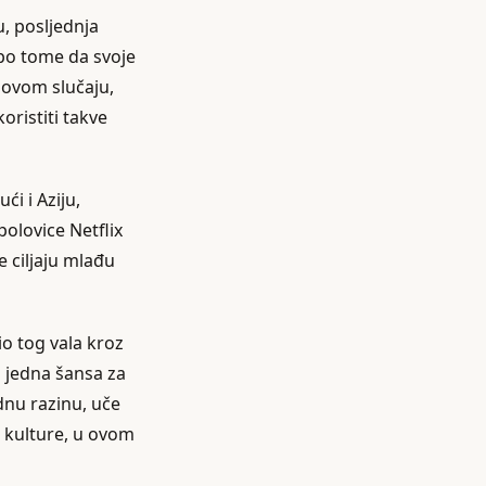
, posljednja
 po tome da svoje
 ovom slučaju,
oristiti takve
ći i Aziju,
polovice Netflix
 ciljaju mlađu
io tog vala kroz
š jedna šansa za
dnu razinu, uče
e kulture, u ovom