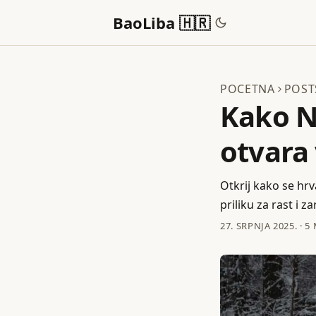
BaoLiba 🇭🇷
POCETNA
POST
Kako N
otvara
Otkrij kako se hrv
priliku za rast i z
27. SRPNJA 2025.
·
5