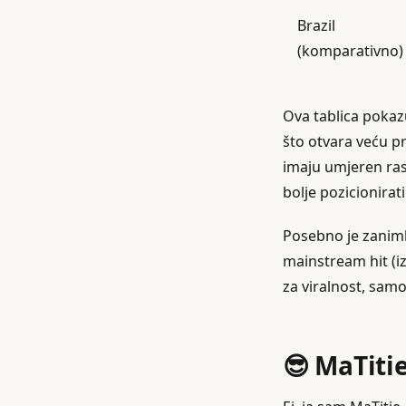
Brazil
(komparativno)
Ova tablica pokazu
što otvara veću pri
imaju umjeren ras
bolje pozicionirati
Posebno je zanimlj
mainstream hit (iz
za viralnost, sam
😎 MaTit