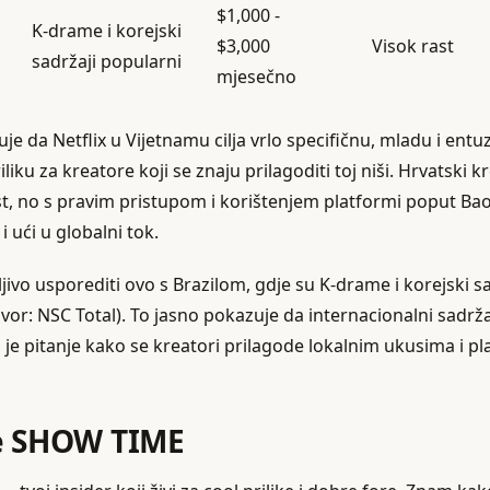
$1,000 -
K-drame i korejski
$3,000
Visok rast
sadržaji popularni
mjesečno
je da Netflix u Vijetnamu cilja vrlo specifičnu, mladu i entuz
liku za kreatore koji se znaju prilagoditi toj niši. Hrvatski kr
t, no s pravim pristupom i korištenjem platformi poput Ba
 i ući u globalni tok.
ivo usporediti ovo s Brazilom, gdje su K-drame i korejski sa
vor: NSC Total). To jasno pokazuje da internacionalni sadrža
o je pitanje kako se kreatori prilagode lokalnim ukusima i 
ie SHOW TIME