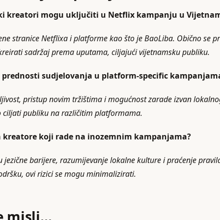
ki kreatori mogu uključiti u Netflix kampanju u Vijetna
ene stranice Netflixa i platforme kao što je BaoLiba. Obično se pri
eirati sadržaj prema uputama, ciljajući vijetnamsku publiku.
e prednosti sudjelovanja u platform-specific kampanjam
ljivost, pristup novim tržištima i mogućnost zarade izvan lokalno
 ciljati publiku na različitim platformama.
 za kreatore koji rade na inozemnim kampanjama?
u jezične barijere, razumijevanje lokalne kulture i praćenje pravi
dršku, ovi rizici se mogu minimalizirati.
e misli…