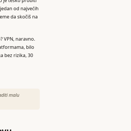
o je teško probiti
o jedan od najvećih
ijeme da skočiš na
e? VPN, naravno.
latformama, bilo
a bez rizika, 30
aditi malu