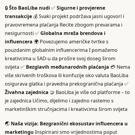
🔒
Što BaoLiba nudi
✅
Sigurne i provjerene
transakcije
💰 Svaki projekt podržava jasni ugovori i
pravovremena plaćanja Recite zbogom prevarama i
nesigurnosti ✅
Globalna mreža brendova i
influencera
🌍 Povezujemo američke tvrtke s
pouzdanim globalnim influencerima I pomažemo
kreativcima u SAD-u da prošire svoj doseg širom
svijeta ✅
Bezglavih međunarodnih plaćanja
💳 Nema
više skrivenih troškova ili konfuzije oko valuta BaoLiba
osigurava glatka i pravedna prekogranična plaćanja ✅
Živahna zajednica
🤝 BaoLiba je više od platforme – to
je zajednica Učimo, dijelimo i zajedno rastemo s
marketinškim stručnjacima i kreativcima širom svijeta
🌏
Naša vizija: Bezgranični ekosustav influencera u
marketingu
Inspirirani smo vrijednostima poput