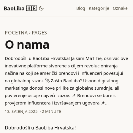
BaoLiba 🇭🇷
Blog
Kategorije
Oznake
POCETNA
PAGES
O nama
Dobrodošli u BaoLiba Hrvatska! Ja sam MaTiTie, osnivač ove
inovativne platforme stvorene s ciljem revolucioniranja
načina na koji se američki brendovi i influenceri povezujui
na globalnoj razini. 🚀 Zašto BaoLiba? Uspon digitalnog
marketinga donosi nove prilike za globalne suradnje, ali
povjerenje ostaje najveći izazov: 📌 Brendovi se bore s
provjerom influencera i izvršavanjem ugovora 📌...
13. SVIBNJA 2025.
·
2 MINUTE
Dobrodošli u BaoLiba Hrvatska!