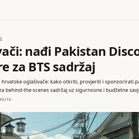
S
ači: nađi Pakistan Disc
e za BTS sadržaj
 hrvatske oglašivače: kako otkriti, provjeriti i sponzorirati 
za behind‑the‑scenes sadržaj uz sigurnosne i budžetne savj
INUTA