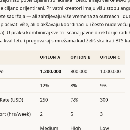
 daju listu potencijalnih suradnika i često imaju velike MAU 
je ciljano orijentirani. Privatni kreatori imaju višu stopu an
ete sadržaja — ali zahtijevaju više vremena za outreach i du
aćivati više, ali olakšavaju koordinaciju i često nude veću
a). U praksi kombiniraj sve tri: scanaj javne direktorije radi 
a kvalitetu i pregovaraj s mrežama kad želiš skalirati BTS 
OPTION A
OPTION B
OPTION C
ve
1.200.000
800.000
1.000.000
12%
8%
9%
Rate (USD)
250
180
300
fort (hrs/week)
2
5
3
Medium
High
Low