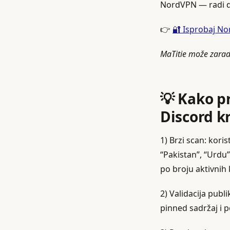
NordVPN — radi do
👉
🔐 Isprobaj N
MaTitie može zaradi
💡 Kako pr
Discord k
1) Brzi scan: koris
“Pakistan”, “Urdu”
po broju aktivnih 
2) Validacija publ
pinned sadržaj i 