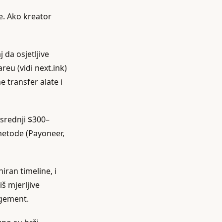
e. Ako kreator
j da osjetljive
reu (vidi next.ink)
 transfer alate i
 srednji $300–
metode (Payoneer,
niran timeline, i
iš mjerljive
agement.