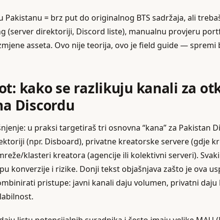
 Pakistanu = brz put do originalnog BTS sadržaja, ali treba
g (server direktoriji, Discord liste), manualnu provjeru port
mjene asseta. Ovo nije teorija, ovo je field guide — spremi b
t: kako se razlikuju kanali za ot
na Discordu
šnjenje: u praksi targetiraš tri osnovna “kana” za Pakistan 
rektoriji (npr. Disboard), privatne kreatorske servere (gdje k
mreže/klasteri kreatora (agencije ili kolektivni serveri). Svak
pu konverzije i rizike. Donji tekst objašnjava zašto je ova u
mbinirati pristupe: javni kanali daju volumen, privatni daju k
abilnost.