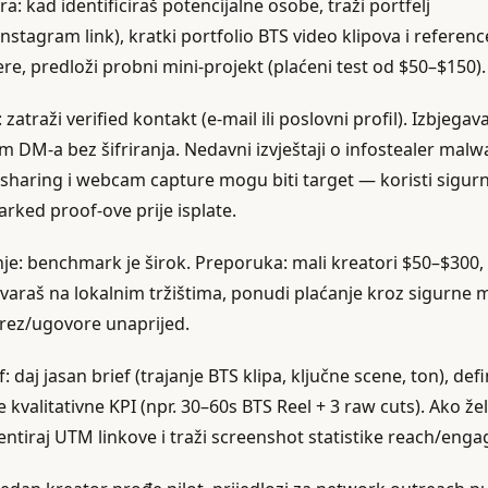
ra: kad identificiraš potencijalne osobe, traži portfelj
stagram link), kratki portfolio BTS video klipova i referenc
re, predloži probni mini‑projekt (plaćeni test od $50–$150).
: zatraži verified kontakt (e‑mail ili poslovni profil). Izbjegava
m DM‑a bez šifriranja. Nedavni izvještaji o infostealer malwa
 sharing i webcam capture mogu biti target — koristi sigurne
rked proof‑ove prije isplate.
nje: benchmark je širok. Preporuka: mali kreatori $50–$300,
varaš na lokalnim tržištima, ponudi plaćanje kroz sigurne 
porez/ugovore unaprijed.
f: daj jasan brief (trajanje BTS klipa, ključne scene, ton), defi
e kvalitativne KPI (npr. 30–60s BTS Reel + 3 raw cuts). Ako žel
entiraj UTM linkove i traži screenshot statistike reach/eng