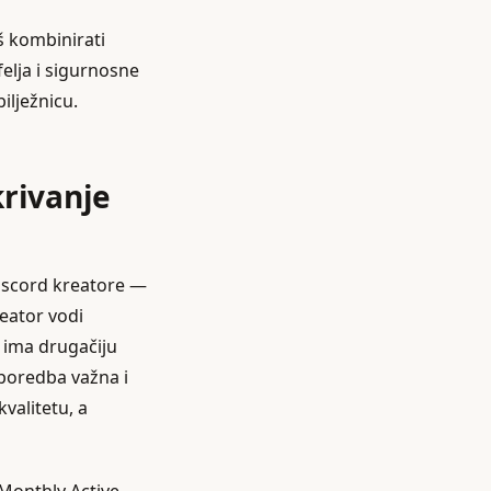
š kombinirati
felja i sigurnosne
ilježnicu.
krivanje
Discord kreatore —
reator vodi
i ima drugačiju
sporedba važna i
valitetu, a