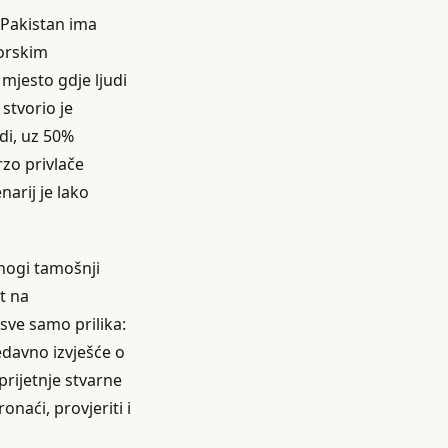
 Pakistan ima
torskim
mjesto gdje ljudi
stvorio je
udi, uz 50%
zo privlače
arij je lako
Mnogi tamošnji
t na
sve samo prilika:
 Nedavno izvješće o
rijetnje stvarne
onaći, provjeriti i