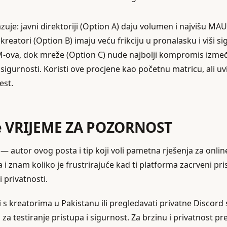
uje: javni direktoriji (Option A) daju volumen i najvišu MAU,
 kreatori (Option B) imaju veću frikciju u pronalasku i viši si
M‑ova, dok mreže (Option C) nude najbolji kompromis izme
 sigurnosti. Koristi ove procjene kao početnu matricu, ali uv
test.
ie VRIJEME ZA POZORNOST
 — autor ovog posta i tip koji voli pametna rješenja za onlin
i znam koliko je frustrirajuće kad ti platforma zacrveni pr
i privatnosti.
i s kreatorima u Pakistanu ili pregledavati privatne Discord
 za testiranje pristupa i sigurnost. Za brzinu i privatnost 