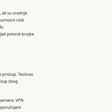
 ali su srednje
gurnosni rizik
đu
ijek potvrdi brojke
e pristup. Testirao
istup zbog
 servere, VPN
preporučujem