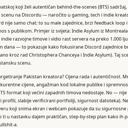
atskoj koji želi autentičan behind‑the‑scenes (BTS) sadržaj,
u scenu na Discordu — naročito u gaming, tech i indie krea
 nije samo chat: to su male zajednice, brzi feedback loop i 
nos s publikom. Primjer iz svijeta: Indie Asylum iz Montreala 
indie razvojne timove i vidio rast servera na preko 1.000 lj
 dana — to pokazuje kako fokusirane Discord zajednice br
no kroz rad Christophera Chanceya i Indie Asylum). Taj scen
istansku scenu.
argetiranje Pakistan kreatora? Cijena rada i autentičnost. 
kurentne cijene, angažman kod lokalne publike i spremnos
TS format koji većini zapadnih timova nedostaje. No — nije 
žni profili, slabije verificirani portfoliji, sigurnost datoteka).
eru koji snima ekran i webcam pokazuje da su sigurnosne p
to ti u nastavku dajem praktičan, step‑by‑step plan kako ih pr
llshit-a.