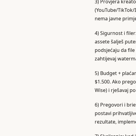
3) Provjera kreato
(YouTube/TikTok/In
nema javne primje
4) Sigurnost i filer
assete šalješ pute
podsjećaju da file
zahtijevaj waterma
5) Budget + plaća
$1.500. Ako prego
Wise) i rješavaj 
6) Pregovori i brie
postavi prihvatljiv
rezultate, implem