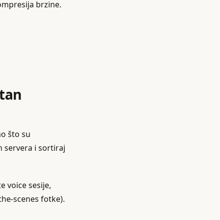
ompresija brzine.
stan
ao što su
 servera i sortiraj
e voice sesije,
the‑scenes fotke).