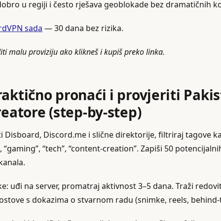
bro u regiji i često rješava geoblokade bez dramatičnih k
ordVPN sada
— 30 dana bez rizika.
ti malu proviziju ako klikneš i kupiš preko linka.
aktično pronaći i provjeriti Paki
reatore (step‑by‑step)
ti Disboard, Discord.me i slične direktorije, filtriraj tagove k
, “gaming”, “tech”, “content‑creation”. Zapiši 50 potencijalnih
kanala.
ike: uđi na server, promatraj aktivnost 3–5 dana. Traži redovit
postove s dokazima o stvarnom radu (snimke, reels, behind‑