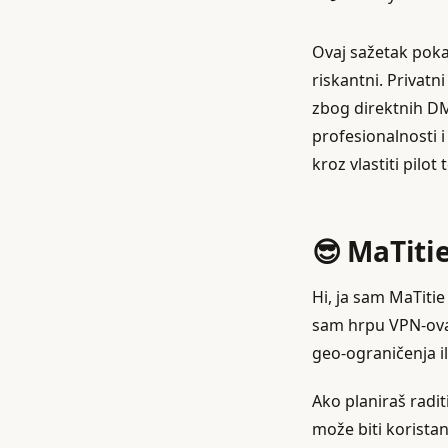
Ovaj sažetak pokaz
riskantni. Privatni
zbog direktnih D
profesionalnosti i
kroz vlastiti pilot 
😎 MaTit
Hi, ja sam MaTitie
sam hrpu VPN‑ova 
geo‑ograničenja il
Ako planiraš radit
može biti koristan