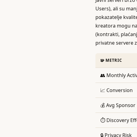
Javni serveri brzo
Users), ali su man
pokazatelje kvalit
kreatora mogu napl
(kontrakti, plaćanj
privatne servere z
🧩 METRIC
👥 Monthly Acti
📈 Conversion
💰 Avg Sponsor 
⏱️ Discovery Ef
🔒 Privacy Risk