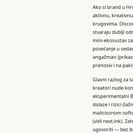
Ako si brand u Hrv
aktivnu, kreativn
krugovima. Discord
stvaraju dublji od
mini‑ekosustav za 
povećanje u sedam
angažman (prikaza
prenosiv i na pak
Glavni razlog za t
kreatori nude kon
eksperimentalni B
dolaze i rizici (la
malicioznom softv
(vidi next.ink). Za
ugovoriti — bez bu