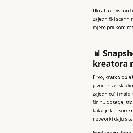
Ukratko: Discord u
zajednički scannin
mjere prilikom raz
📊 Snapsho
kreatora 
Prvo, kratko obja
javni serverski di
zajednicu) i male 
širinu dosega, sto
kako je korisno ko
networki daju skal