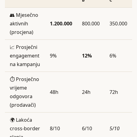
👥 Mjesečno
aktivnih
1.200.000
800.000
350.000
(procjena)
📈 Prosječni
engagement
9%
12%
6%
na kampanju
⏱️ Prosječno
vrijeme
48h
24h
72h
odgovora
(prodavači)
🌍 Lakoća
cross-border
8/10
6/10
5/10
slanja