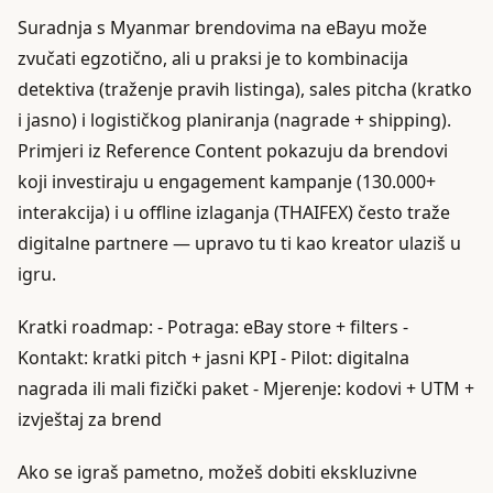
Suradnja s Myanmar brendovima na eBayu može
zvučati egzotično, ali u praksi je to kombinacija
detektiva (traženje pravih listinga), sales pitcha (kratko
i jasno) i logističkog planiranja (nagrade + shipping).
Primjeri iz Reference Content pokazuju da brendovi
koji investiraju u engagement kampanje (130.000+
interakcija) i u offline izlaganja (THAIFEX) često traže
digitalne partnere — upravo tu ti kao kreator ulaziš u
igru.
Kratki roadmap: - Potraga: eBay store + filters -
Kontakt: kratki pitch + jasni KPI - Pilot: digitalna
nagrada ili mali fizički paket - Mjerenje: kodovi + UTM +
izvještaj za brend
Ako se igraš pametno, možeš dobiti ekskluzivne