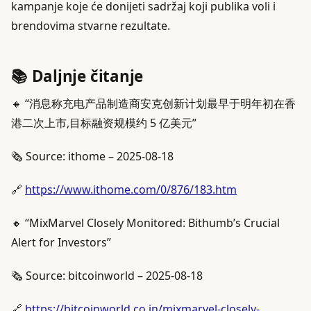
kampanje koje će donijeti sadržaj koji publika voli i
brendovima stvarne rezultate.
📚 Daljnje čitanje
🔸 “消息称充电产品制造商安克创新计划最早于明年初在香
港二次上市,目标融资规模约 5 亿美元”
🗞️ Source: ithome – 2025-08-18
🔗
https://www.ithome.com/0/876/183.htm
🔸 “MixMarvel Closely Monitored: Bithumb’s Crucial
Alert for Investors”
🗞️ Source: bitcoinworld – 2025-08-18
🔗
https://bitcoinworld.co.in/mixmarvel-closely-