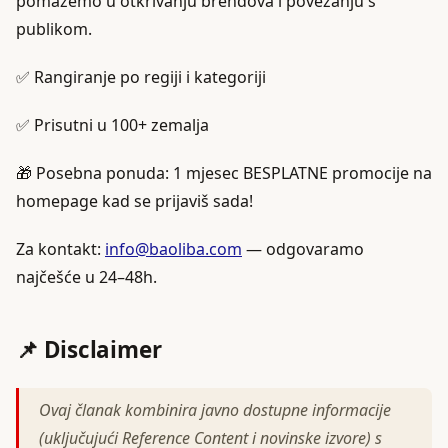
pomažemo u otkrivanju brendova i povezanju s
publikom.
✅ Rangiranje po regiji i kategoriji
✅ Prisutni u 100+ zemalja
🎁 Posebna ponuda: 1 mjesec BESPLATNE promocije na
homepage kad se prijaviš sada!
Za kontakt:
info@baoliba.com
— odgovaramo
najčešće u 24–48h.
📌 Disclaimer
Ovaj članak kombinira javno dostupne informacije
(uključujući Reference Content i novinske izvore) s