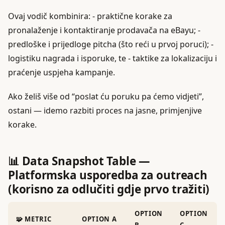
Ovaj vodič kombinira: - praktične korake za
pronalaženje i kontaktiranje prodavača na eBayu; -
predloške i prijedloge pitcha (što reći u prvoj poruci); -
logistiku nagrada i isporuke, te - taktike za lokalizaciju i
praćenje uspjeha kampanje.
Ako želiš više od “poslat ću poruku pa ćemo vidjeti”,
ostani — idemo razbiti proces na jasne, primjenjive
korake.
📊 Data Snapshot Table —
Platformska usporedba za outreach
(korisno za odlučiti gdje prvo tražiti)
OPTION
OPTION
🧩 METRIC
OPTION A
B
C