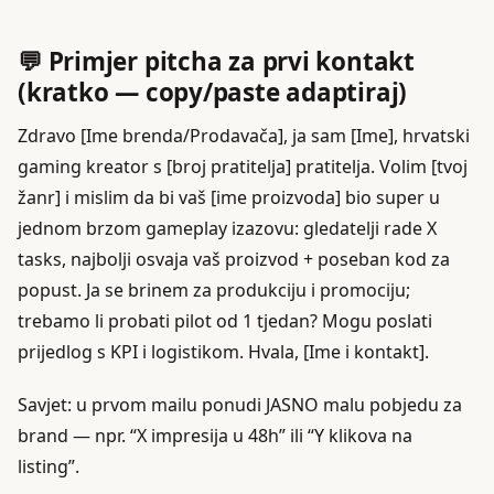
💬 Primjer pitcha za prvi kontakt
(kratko — copy/paste adaptiraj)
Zdravo [Ime brenda/Prodavača], ja sam [Ime], hrvatski
gaming kreator s [broj pratitelja] pratitelja. Volim [tvoj
žanr] i mislim da bi vaš [ime proizvoda] bio super u
jednom brzom gameplay izazovu: gledatelji rade X
tasks, najbolji osvaja vaš proizvod + poseban kod za
popust. Ja se brinem za produkciju i promociju;
trebamo li probati pilot od 1 tjedan? Mogu poslati
prijedlog s KPI i logistikom. Hvala, [Ime i kontakt].
Savjet: u prvom mailu ponudi JASNO malu pobjedu za
brand — npr. “X impresija u 48h” ili “Y klikova na
listing”.