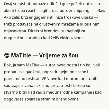
Ovaj snapshot pomaže odlučiti gdje početi outreach:
ako ti treba reach i legit cross-border shipping — eBay.
Ako želiš brzi engagement i niže troškove ulaska —
traži prodavače na društvenim mrežama ili lokalnim
oglasnicima. Direktni brendovi su najbolji za
dugoročnu suradnju kad želiš ekskluzivnost.
😎 MaTitie — Vrijeme za šou
Bok, ja sam MaTitie — autor ovog posta i tip koji voli
probati sve gadžete, popratiti gejming scene i
povremeno testirati VPN-ove kad moram pristupiti
sadržaju iz vana. Iskreno: privatnost i brzina su
stvarno bitni kad radiš međunarodne kampanje i kad
dogovaraš stvari sa stranim brendovima.