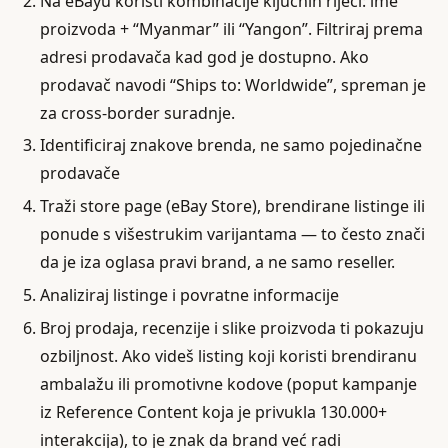
Na eBayu koristi kombinacije ključnih riječi: ime
proizvoda + “Myanmar” ili “Yangon”. Filtriraj prema
adresi prodavača kad god je dostupno. Ako
prodavač navodi “Ships to: Worldwide”, spreman je
za cross-border suradnje.
Identificiraj znakove brenda, ne samo pojedinačne
prodavače
Traži store page (eBay Store), brendirane listinge ili
ponude s višestrukim varijantama — to često znači
da je iza oglasa pravi brand, a ne samo reseller.
Analiziraj listinge i povratne informacije
Broj prodaja, recenzije i slike proizvoda ti pokazuju
ozbiljnost. Ako videš listing koji koristi brendiranu
ambalažu ili promotivne kodove (poput kampanje
iz Reference Content koja je privukla 130.000+
interakcija), to je znak da brand već radi