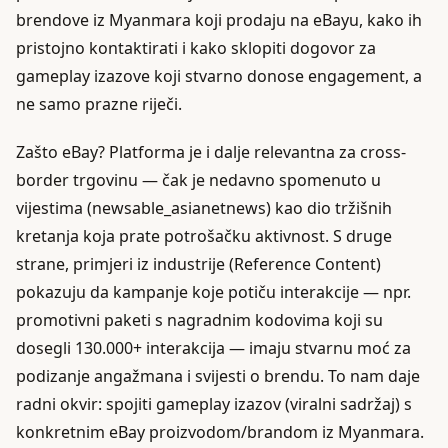
brendove iz Myanmara koji prodaju na eBayu, kako ih
pristojno kontaktirati i kako sklopiti dogovor za
gameplay izazove koji stvarno donose engagement, a
ne samo prazne riječi.
Zašto eBay? Platforma je i dalje relevantna za cross-
border trgovinu — čak je nedavno spomenuto u
vijestima (newsable_asianetnews) kao dio tržišnih
kretanja koja prate potrošačku aktivnost. S druge
strane, primjeri iz industrije (Reference Content)
pokazuju da kampanje koje potiču interakcije — npr.
promotivni paketi s nagradnim kodovima koji su
dosegli 130.000+ interakcija — imaju stvarnu moć za
podizanje angažmana i svijesti o brendu. To nam daje
radni okvir: spojiti gameplay izazov (viralni sadržaj) s
konkretnim eBay proizvodom/brandom iz Myanmara.