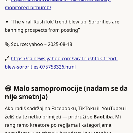
monitored-bithumb/
🔸 “The viral ‘RushTok’ trend blew up. Sororities are
banning prospects from posting”
🗞️ Source: yahoo – 2025-08-18
🔗
https://ca.news.yahoo.com/viral-rushtok-trend-
blew-sororities-075753326.html
😅 Malo samopromocije (nadam se da
nije smetnja)
Ako radiš sadržaj na Facebooku, TikToku ili YouTubeu i
želiš da te netko primijeti — pridruži se
BaoLiba
. Mi
rangiramo kreatore po regijama i kategorijama,