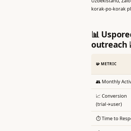
Uzbekistanu, Zalo
korak‑po‑korak pla
📊 Uspore
outreach 
🧩 METRIC
👥 Monthly Acti
📈 Conversion
(trial→user)
⏱️ Time to Res