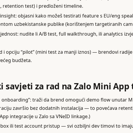
, retention test) i predloženi timeline.
 insight: objasni kako možeš testirati feature s EU/eng spe
tom uzbekistanske publike (korištenjem targetiranih camp
ednost: nudite li A/B test, full walkthrough, ili analytics izvj
rd i opciju “pilot” (mini test za manji iznos) — brendovi radije
većeg budžeta.
ki savjeti za rad na Zalo Mini App
pp onboarding”: traži da brend omogući demo flow unutar Mi
raciju završio bez dodatnih instalacija — to povećava retent
App integracije u Zalo sa VNeID linkage.)
ox ili test account pristup — svi ozbiljni dev timovi to imaj