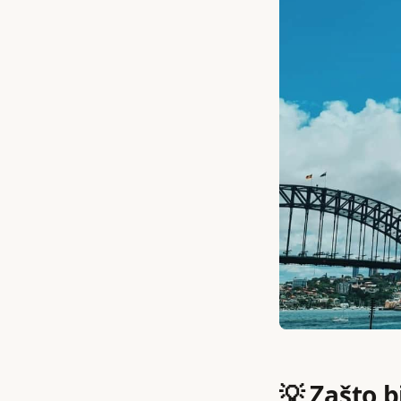
💡 Zašto b