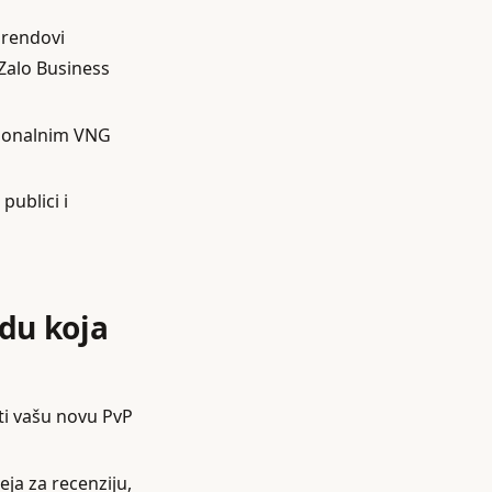
brendovi
Zalo Business
egionalnim VNG
publici i
udu koja
ati vašu novu PvP
eja za recenziju,