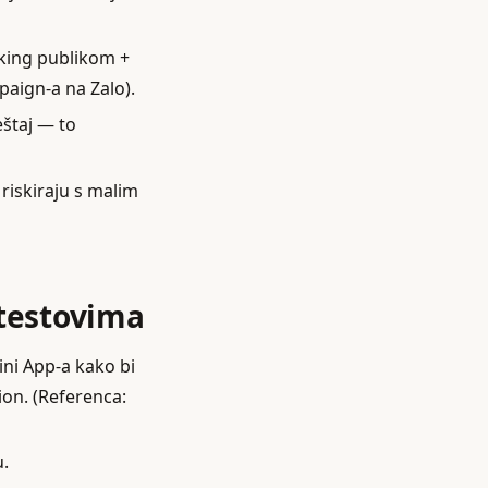
aking publikom +
aign‑a na Zalo).
eštaj — to
 riskiraju s malim
 testovima
ni App‑a kako bi
ion. (Referenca:
u.