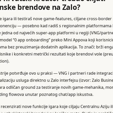
nske brendove na Zalo?
e igara ili testiraš nove game-features, ciljane cross-bord
ponenciju — posebno kad radiš s regionalnim platformama 
je jedna od najvećih super‑app platformi u regiji (VNG/part
 model “0 app onboarding” preko Mini Appova koji korisni
ama bez preuzimanja dodatnih aplikacija. To znači: brži e
orisnike i konkretni metrički rezultati koje brendovi vole (pr
tion).
trije potvrđuje ovo u praksi — VNG i partneri rade integrac
alizaciju usluga direktno u Zalo interfejsu (izvor: Zalo Bus
vara odličan ground za testiranje novih game‑mehanika, mon
ding flowova unutar poznatog chat/app iskustva.
 recenzirati nove funkcije igara koje ciljaju Centralnu Aziju i