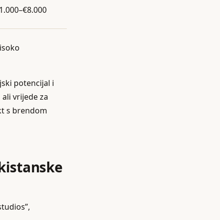
1.000–€8.000
isoko
ki potencijal i
ali vrijede za
akt s brendom
ekistanske
studios”,