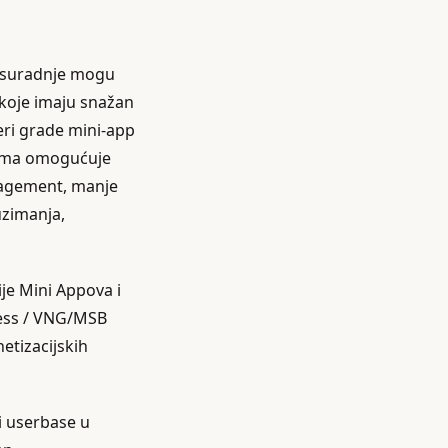
er suradnje mogu
koje imaju snažan
neri grade mini‑app
cima omogućuje
ngagement, manje
euzimanja,
ije Mini Appova i
iness / VNG/MSB
etizacijskih
li userbase u