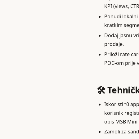
KPI (views, CTR
Ponudi lokalni
kratkim segmen
Dodaj jasnu vrij
prodaje.
Priloži rate ca
POC-om prije 
🛠️ Tehnič
Iskoristi “0 a
korisnik regist
opis MSB Mini 
Zamoli za sandb