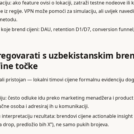
aciju: ako feature ovisi o lokaciji, zatraži testne nodeove ili 
e iz regije. VPN može pomoći za simulaciju, ali uvijek navedi
 metodu.
 koje brend cijeni: DAU, retention D1/D7, conversion funnel,
regovarati s uzbekistanskim br
fine točke
 ali pristojan — lokalni timovi cijene formalnu evidenciju d
hiju: često odluke idu preko marketing menadžera i produc
ljučne osoba i adresiraj ih u komunikaciji.
interpretaciju rezultata: brendovi cijene actionable insight
a drop, predložio bih X”), ne samo pukih brojeva.