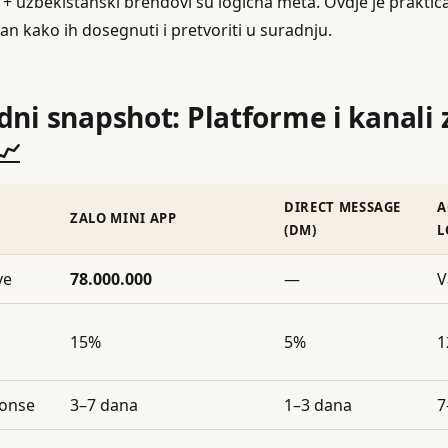
 + uzbekistanski brendovi su logična meta. Ovdje je praktič
n kako ih dosegnuti i pretvoriti u suradnju.
dni snapshot: Platforme i kanali 
📈
DIRECT MESSAGE
A
ZALO MINI APP
(DM)
L
ve
78.000.000
—
V
15%
5%
1
ponse
3–7 dana
1–3 dana
7