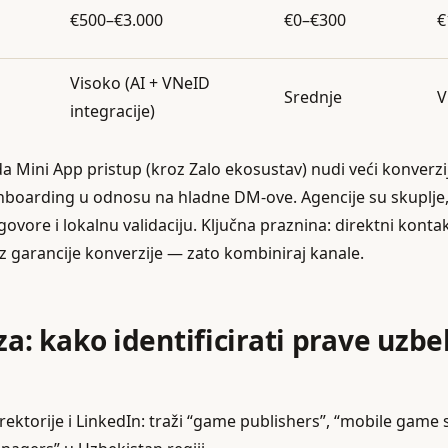
€500–€3.000
€0–€300
€
Visoko (AI + VNeID
Srednje
V
integracije)
a Mini App pristup (kroz Zalo ekosustav) nudi veći konverzijs
onboarding u odnosu na hladne DM-ove. Agencije su skuplje, 
ovore i lokalnu validaciju. Ključna praznina: direktni kont
bez garancije konverzije — zato kombiniraj kanale.
za: kako identificirati prave uzb
irektorije i LinkedIn: traži “game publishers”, “mobile game 