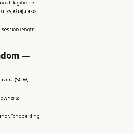
koristi legitimne
 u izvještaju ako
 session length.
endom —
ogovora (SOW,
t ownera;
 (npr. “onboarding