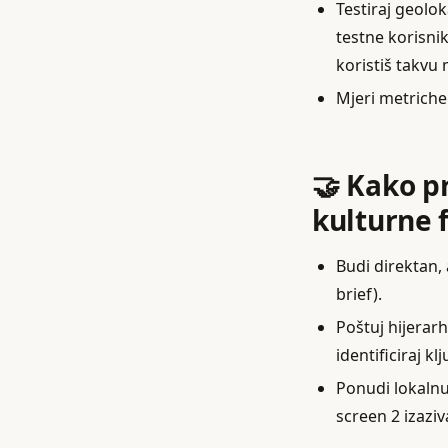
Testiraj geolok
testne korisnik
koristiš takvu
Mjeri metriche
🤝 Kako p
kulturne 
Budi direktan,
brief).
Poštuj hijerar
identificiraj k
Ponudi lokalnu 
screen 2 izaziv