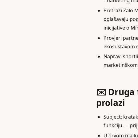
“marketing man
Pretraži Zalo 
oglašavaju pog
inicijative o Mi
Provjeri partn
ekosustavom če
Napravi shortli
marketinškom
✉️ Druga 
prolazi
Subject: kratak
funkciju — pri
U prvom mailu/D