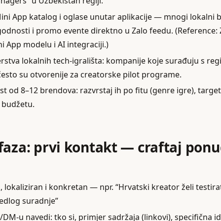
agers” u Uzbekistan regiji.
Mini App katalog i oglase unutar aplikacije — mnogi lokalni 
odnosti i promo evente direktno u Zalo feedu. (Reference: 
ni App modelu i AI integraciji.)
erstva lokalnih tech‑igrališta: kompanije koje surađuju s r
sto su otvorenije za creatorske pilot programe.
st od 8–12 brendova: razvrstaj ih po fitu (genre igre), target 
 budžetu.
faza: prvi kontakt — craftaj pon
, lokaliziran i konkretan — npr. “Hrvatski kreator želi testir
jedlog suradnje”
M-u navedi: tko si, primjer sadržaja (linkovi), specifična id