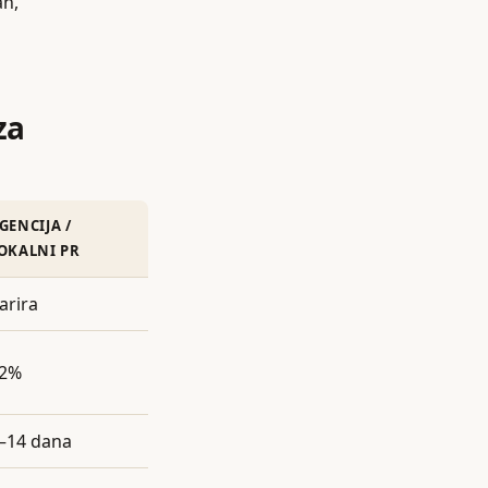
an,
za
GENCIJA /
OKALNI PR
arira
2%
–14 dana