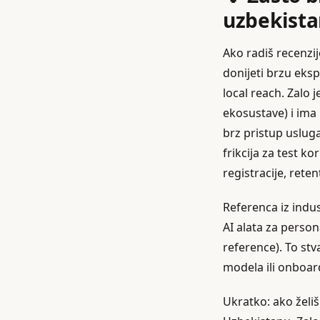
uzbekista
Ako radiš recenzij
donijeti brzu eks
local reach. Zalo 
ekosustave) i ima
brz pristup uslug
frikcija za test k
registracije, reten
Referenca iz indus
AI alata za person
reference). To st
modela ili onboar
Ukratko: ako želiš