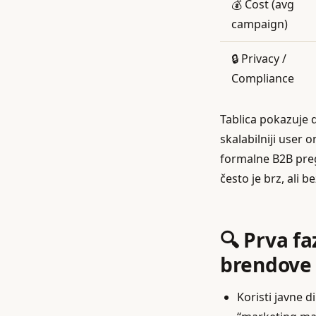
💰 Cost (avg
campaign)
🔒 Privacy /
Compliance
Tablica pokazuje d
skalabilniji user 
formalne B2B preg
često je brz, ali 
🔍 Prva fa
brendove
Koristi javne d