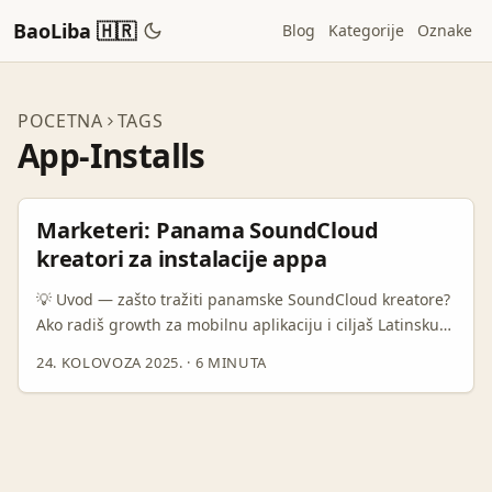
BaoLiba 🇭🇷
Blog
Kategorije
Oznake
POCETNA
TAGS
App-Installs
Marketeri: Panama SoundCloud
kreatori za instalacije appa
💡 Uvod — zašto tražiti panamske SoundCloud kreatore?
Ako radiš growth za mobilnu aplikaciju i ciljaš Latinsku
Ameriku, Panama je zanimljiv miks: kulturno blizu većim
24. KOLOVOZA 2025.
·
6 MINUTA
tržištima, s mladom publikom koja živi na mobilnim
uređajima i sluša glazbu online. SoundCloud u regiji još
uvijek skuplja nišne zajednice — DJ-e, beatmakere,
alternativne MC-e — koji imaju super angažiranu
publiku, često spremnu isprobati “cool” nove aplikacije