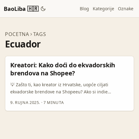
BaoLiba 🇭🇷
Blog
Kategorije
Oznake
POCETNA
TAGS
Ecuador
Kreatori: Kako doći do ekvadorskih
brendova na Shopee?
💡 Zašto ti, kao kreator iz Hrvatske, uopće ciljati
ekvadorske brendove na Shopeeu? Ako si indie
glazbenik ili vizualni umjetnik i tražiš načine da prođeš
9. RUJNA 2025.
·
7 MINUTA
izvan lokalne scene — suradnja s brendovima u drugim
zemljama može biti jackpot. Shopee u Latinskoj Americi
(i posebno u Ekvadoru) često radi drugačije od
Instagrama: brendovi koriste Shopee kao glavnu
prodajnu platformu, prate performanse promocija i