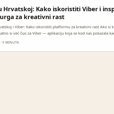
 Hrvatskoj: Kako iskoristiti Viber i insp
rga za kreativni rast
atskoj i Viber: Kako iskoristiti platformu za kreativni rast Ako si 
jatno si već čuo za Viber — aplikaciju koja se kod nas pokazala k
za dopisivanje, ali i više od toga. No, znaš li da Viber može biti i
·
5 MINUTA
j strategiji? S novim trendovima i primjerima iz Luxembourga, gd
a inovativne načine, hrvatski kreatori dobivaju priliku za podizanj