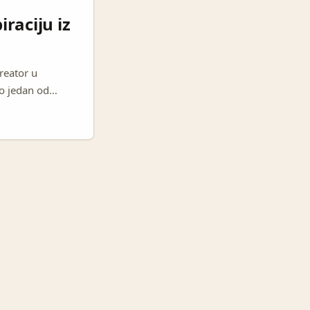
iraciju iz
kreator u
ao jedan od
 moćan partner u
je se Viber
e igre na novu