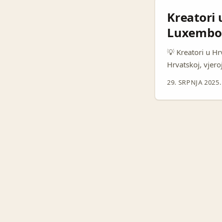
Kreatori u
Luxembou
💡 Kreatori u Hrv
Hrvatskoj, vjero
omiljenih alata 
29. SRPNJA 2025.
tvojoj kreativno
koristi na zaist
razinu. ...