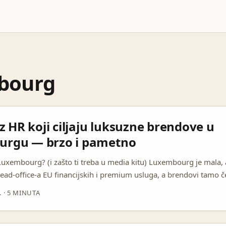
bourg
iz HR koji ciljaju luksuzne brendove u
rgu — brzo i pametno
 Luxembourg? (i zašto ti treba u media kitu) Luxembourg je mala, 
ad-office-a EU financijskih i premium usluga, a brendovi tamo č
okvalitetne suradnje. Ako želiš da tvoj media kit ima težinu, doda
.
·
5 MINUTA
lukseuzna brenda može značiti: bolju cijenu po objavi, povjerenj
R učinak. ...