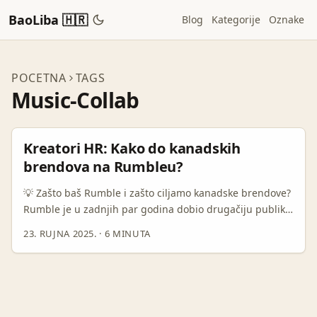
BaoLiba 🇭🇷
Blog
Kategorije
Oznake
POCETNA
TAGS
Music-Collab
Kreatori HR: Kako do kanadskih
brendova na Rumbleu?
💡 Zašto baš Rumble i zašto ciljamo kanadske brendove?
Rumble je u zadnjih par godina dobio drugačiju publiku
od TikToka i YouTubea — ljudi tamo traže dublji sadržaj,
23. RUJNA 2025.
·
6 MINUTA
vijesti i originalne formate. To stvara priliku: kanadski
brendovi — pogotovo hospitality, travel i niche FMCG —
traže autentične kolaboracije koje nisu isključivo plesni
ili 15‑sekundni meme. Ako si glazbeni kreator iz
Hrvatske koji želi ući u trend-saradnju s kanadskim