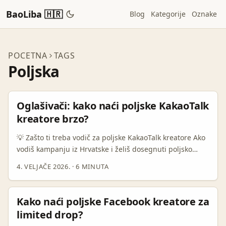
BaoLiba 🇭🇷
Blog
Kategorije
Oznake
POCETNA
TAGS
Poljska
Oglašivači: kako naći poljske KakaoTalk
kreatore brzo?
💡 Zašto ti treba vodič za poljske KakaoTalk kreatore Ako
vodiš kampanju iz Hrvatske i želiš dosegnuti poljsko
tržište kroz KakaoTalk — prvo, dobro napravljeno
4. VELJAČE 2026.
·
6 MINUTA
čestitke: nisi jedini koji traži alternativne kanale.
Influencer marketing u travel i lifestyle vertikali raste
globalno, a specifične platforme i nišni kanali često daju
Kako naći poljske Facebook kreatore za
bolji engagement od masovnih mreža (vidi analizu
limited drop?
Travel And Tour World za trendove u travel