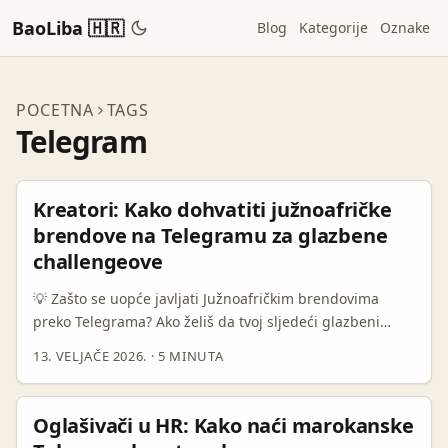
BaoLiba 🇭🇷
Blog
Kategorije
Oznake
POCETNA
TAGS
Telegram
Kreatori: Kako dohvatiti južnoafričke
brendove na Telegramu za glazbene
challengeove
💡 Zašto se uopće javljati Južnoafričkim brendovima
preko Telegrama? Ako želiš da tvoj sljedeći glazbeni
challenge dobije međunarodni štih — Južna Afrika je
13. VELJAČE 2026.
·
5 MINUTA
odlična meta: vibrantna scena, brendovi koji love afričke
trendove i publika koja se brzo pali na ritmove. Problem?
Kako doći do ljudi zaduženih za marketing u tim
Oglašivači u HR: Kako naći marokanske
kompanijama, pogotovo kad su tradicionalni mailovi i