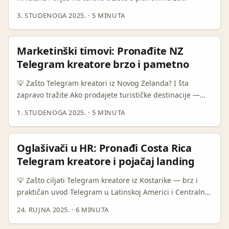
Urugvaju. ...
putničke vodiče, Telegram je često podcijenjen kanal za
3. STUDENOGA 2025.
·
5 MINUTA
outreach. GoTürkiye je 2024–2025 agresivno širio
digitalni reach (ukupno 20.8 milijuna pratitelja na
glavnim platformama), što znači da turski brendovi sve
Marketinški timovi: Pronađite NZ
više rutinski upravljaju više-kanalnim kampanjama — i
Telegram kreatore brzo i pametno
traže lokalne kreatore koji znaju napraviti praktične,
konverzijske vodiče (izvor: GoTürkiye). ...
💡 Zašto Telegram kreatori iz Novog Zelanda? I šta
zapravo tražite Ako prodajete turističke destinacije —
flight + stay + iskustva — trebate glasove koji zvuče
1. STUDENOGA 2025.
·
5 MINUTA
lokalno, vjerodostojno i brzo šire info među
zajednicama. Telegram u NZ nije masovni kanal kao
Facebook ili Instagram, ali služi kao high-intent
Oglašivači u HR: Pronađi Costa Rica
komunikacijski alat za nišne publike: lokalni travel deal
Telegram kreatore i pojačaj landing
lovci, avanturisti, backpackeri i komunitiji koji dijele
itinerare i “insider” hacks. ...
💡 Zašto ciljati Telegram kreatore iz Kostarike — brz i
praktičan uvod Telegram u Latinskoj Americi i Centralnoj
Americi raste kao kanal koji izbjegava neke ograničenja i
24. RUJNA 2025.
·
6 MINUTA
visok trošak tradicionalnih oglasnih sustava. Lokalni
biznisi su već preselili dio komunikacije na Telegram jer