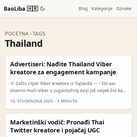
BaoLiba 🇭🇷
Blog
Kategorije
Oznake
POCETNA
TAGS
Thailand
Advertiseri: Nađite Thailand Viber
kreatore za engagement kampanje
💡 Zašto ciljati Viber kreatore iz Tajlanda — i što vas
stvarno muči Viber u jugoistočnoj Aziji još uvijek živi kao
kanal s visokom stopom otvaranja i jakom lokalnom
10. STUDENOGA 2025.
·
5 MINUTA
prisutnošću — posebno u Tajlandu gdje su lokalne
zajednice i kanali (Public Accounts / Communities)
aktivni i angažirani. Ako ciljate turizam, lifestyle ili F&B
Marketinški vodič: Pronađi Thai
kampanje koje traže stvaran engagement (komentari,
Twitter kreatore i pojačaj UGC
dijeljenja, UGC), Viber kreatori mogu dati visoku stopu