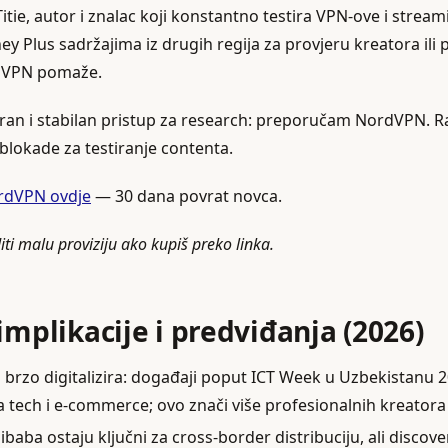
ie, autor i znalac koji konstantno testira VPN‑ove i streami
ey Plus sadržajima iz drugih regija za provjeru kreatora ili 
, VPN pomaže.
uran i stabilan pristup za research: preporučam NordVPN. Ra
blokade za testiranje contenta.
ordVPN ovdje
— 30 dana povrat novca.
ti malu proviziju ako kupiš preko linka.
implikacije i predviđanja (2026)
a brzo digitalizira: događaji poput ICT Week u Uzbekistanu 
za tech i e‑commerce; ovo znači više profesionalnih kreatora
libaba ostaju ključni za cross‑border distribuciju, ali discove