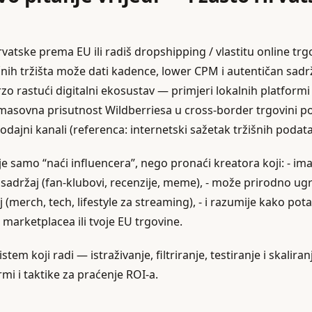
vatske prema EU ili radiš dropshipping / vlastitu online trg
nih tržišta može dati kadence, lower CPM i autentičan sadrž
zo rastući digitalni ekosustav — primjeri lokalnih platform
 masovna prisutnost Wildberriesa u cross‑border trgovini po
rodajni kanali (referenca: internetski sažetak tržišnih podata
nije samo “naći influencera”, nego pronaći kreatora koji: - im
sadržaj (fan‑klubovi, recenzije, meme), - može prirodno ugra
 (merch, tech, lifestyle za streaming), - i razumije kako pot
marketplacea ili tvoje EU trgovine.
tem koji radi — istraživanje, filtriranje, testiranje i skalira
mi i taktike za praćenje ROI‑a.