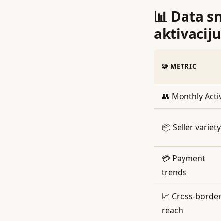
📊 Data s
aktivaciju
🧩 METRIC
👥 Monthly Acti
📦 Seller variety
💳 Payment
trends
📈 Cross‑borde
reach