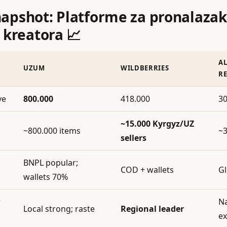
napshot: Platforme za pronalazak
 kreatora 📈
A
UZUM
WILDBERRIES
R
ve
800.000
418.000
30
~15.000 Kyrgyz/UZ
~800.000 items
~3
sellers
BNPL popular;
COD + wallets
Gl
wallets 70%
r
Na
Local strong; raste
Regional leader
ex