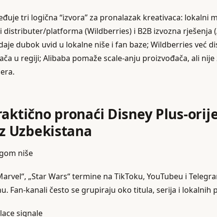
đuje tri logična “izvora” za pronalazak kreativaca: lokalni 
 distributer/platforma (Wildberries) i B2B izvozna rješenja (
aje dubok uvid u lokalne niše i fan baze; Wildberries već di
ča u regiji; Alibaba pomaže scale‑anju proizvođača, ali nij
era.
raktično pronaći Disney Plus‑orij
iz Uzbekistana
ngom niše
 „Marvel“, „Star Wars“ termine na TikToku, YouTubeu i Teleg
 Fan‑kanali često se grupiraju oko titula, serija i lokalnih 
lace signale