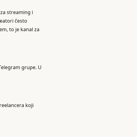
 za streaming i
eatori često
m, to je kanal za
 i Telegram grupe. U
freelancera koji