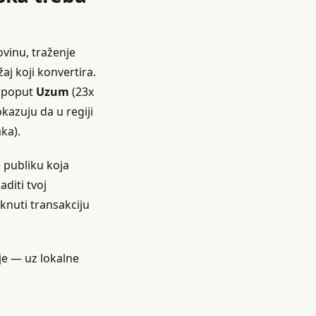
ovinu, traženje
aj koji konvertira.
i poput
Uzum
(23x
kazuju da u regiji
ka).
a publiku koja
diti tvoj
aknuti transakciju
nje — uz lokalne