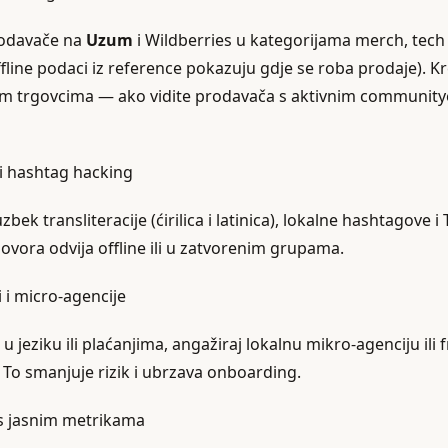
rodavače na
Uzum
i Wildberries u kategorijama merch, tech
line podaci iz reference pokazuju gdje se roba prodaje). Kr
im trgovcima — ako vidite prodavača s aktivnim communitye
g i hashtag hacking
zbek transliteracije (ćirilica i latinica), lokalne hashtagove
ovora odvija offline ili u zatvorenim grupama.
i i micro‑agencije
 u jeziku ili plaćanjima, angažiraj lokalnu mikro‑agenciju ili 
 To smanjuje rizik i ubrzava onboarding.
 s jasnim metrikama