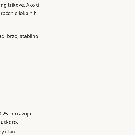
ng trikove. Ako ti
praćenje lokalnih
di brzo, stabilno i
2025. pokazuju
 uskoro.
ry i fan