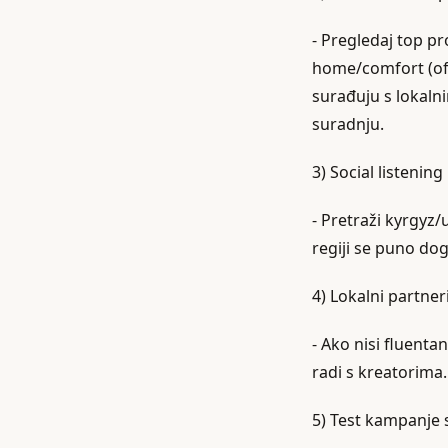
- Pregledaj top p
home/comfort (off
surađuju s lokaln
suradnju.
3) Social listenin
- Pretraži kyrgyz/u
regiji se puno dog
4) Lokalni partner
- Ako nisi fluentan
radi s kreatorima.
5) Test kampanje