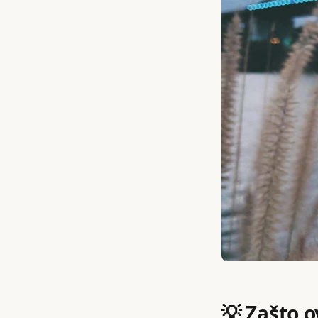
💡 Zašto o