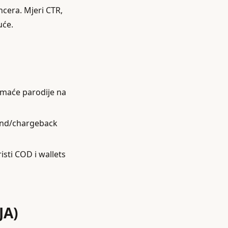
ncera. Mjeri CTR,
uće.
domaće parodije na
fund/chargeback
isti COD i wallets
JA)