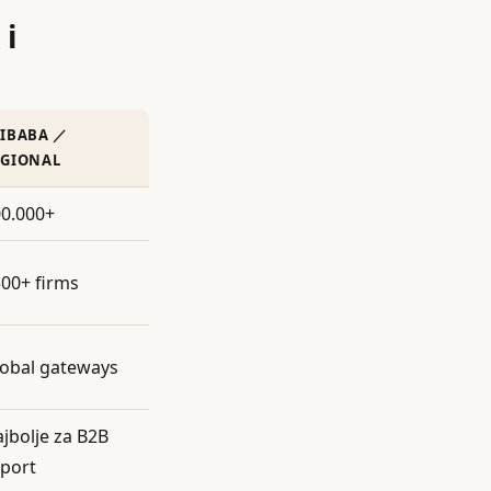
 i
LIBABA ／
EGIONAL
0.000+
00+ firms
obal gateways
jbolje za B2B
port