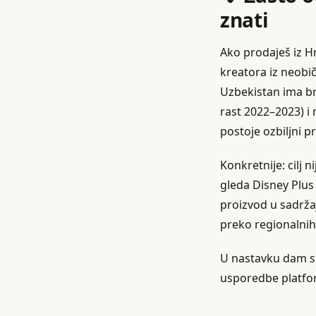
znati
Ako prodaješ iz Hr
kreatora iz neobič
Uzbekistan ima br
rast 2022–2023) i
postoje ozbiljni p
Konkretnije: cilj 
gleda Disney Plus 
proizvod u sadržaj
preko regionalnih 
U nastavku dam sis
usporedbe platfor