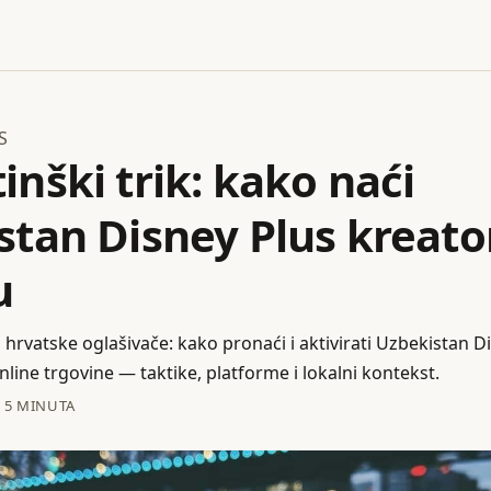
S
nški trik: kako naći
tan Disney Plus kreator
u
 hrvatske oglašivače: kako pronaći i aktivirati Uzbekistan D
nline trgovine — taktike, platforme i lokalni kontekst.
·
5 MINUTA