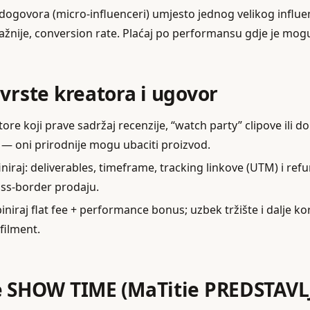
‑dogovora (micro‑influenceri) umjesto jednog velikog influe
jvažnije, conversion rate. Plaćaj po performansu gdje je mog
 vrste kreatora i ugovor
tore koji prave sadržaj recenzije, “watch party” clipove ili 
 — oni prirodnije mogu ubaciti proizvod.
niraj: deliverables, timeframe, tracking linkove (UTM) i re
oss‑border prodaju.
niraj flat fee + performance bonus; uzbek tržište i dalje kor
filment.
e SHOW TIME (MaTitie PREDSTAVL