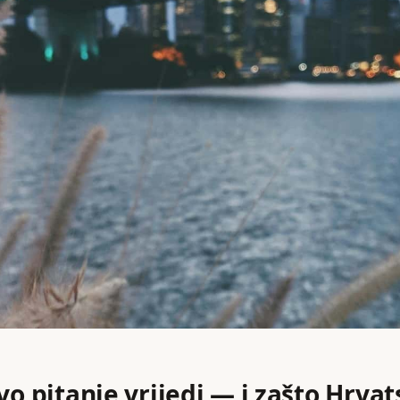
vo pitanje vrijedi — i zašto Hrva