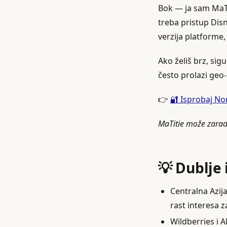
Bok — ja sam MaTit
treba pristup Disn
verzija platforme
Ako želiš brz, sig
često prolazi geo‑
👉
🔐 Isprobaj N
MaTitie može zaradi
💡 Dublje 
Centralna Azij
rast interesa 
Wildberries i A