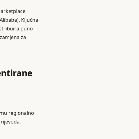
marketplace
Alibaba). Ključna
stribuira puno
e zamjena za
entirane
ramu regionalno
prijevoda.