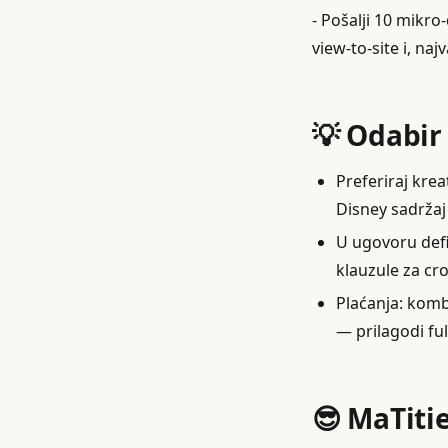
- Pošalji 10 mikro
view‑to‑site i, na
💡 Odabir
Preferiraj krea
Disney sadržaj
U ugovoru defi
klauzule za cr
Plaćanja: kombi
— prilagodi ful
😎 MaTiti