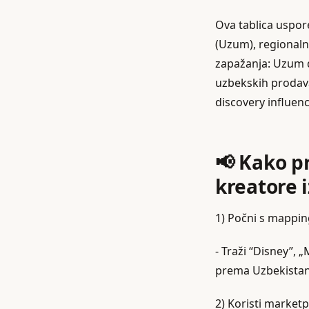
Ova tablica uspore
(Uzum), regionalni
zapažanja: Uzum d
uzbekskih prodava
discovery influenc
📢 Kako p
kreatore 
1) Počni s mappi
- Traži “Disney”,
prema Uzbekistanu.
2) Koristi marketp