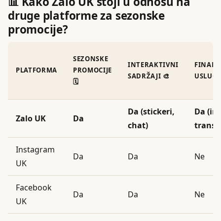
📊 Kako Zalo UK stoji u odnosu na
druge platforme za sezonske
promocije?
SEZONSKE
INTERAKTIVNI
FINANC
PLATFORMA
PROMOCIJE
SADRŽAJI 🎨
USLUGE
🗓️
Da (stickeri,
Da (in
Zalo UK
Da
chat)
transfe
Instagram
Da
Da
Ne
UK
Facebook
Da
Da
Ne
UK