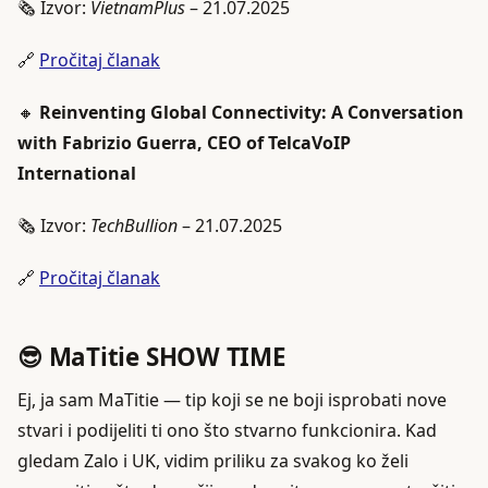
🗞️ Izvor:
VietnamPlus
– 21.07.2025
🔗
Pročitaj članak
🔸
Reinventing Global Connectivity: A Conversation
with Fabrizio Guerra, CEO of TelcaVoIP
International
🗞️ Izvor:
TechBullion
– 21.07.2025
🔗
Pročitaj članak
😎 MaTitie SHOW TIME
Ej, ja sam MaTitie — tip koji se ne boji isprobati nove
stvari i podijeliti ti ono što stvarno funkcionira. Kad
gledam Zalo i UK, vidim priliku za svakog ko želi