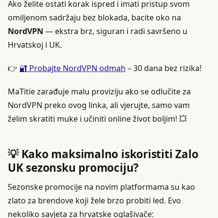
Ako želite ostati korak ispred i imati pristup svom
omiljenom sadržaju bez blokada, bacite oko na
NordVPN
— ekstra brz, siguran i radi savršeno u
Hrvatskoj i UK.
👉
🔐 Probajte NordVPN odmah
– 30 dana bez rizika!
MaTitie zarađuje malu proviziju ako se odlučite za
NordVPN preko ovog linka, ali vjerujte, samo vam
želim skratiti muke i učiniti online život boljim! 💥
💡 Kako maksimalno iskoristiti Zalo
UK sezonsku promociju?
Sezonske promocije na novim platformama su kao
zlato za brendove koji žele brzo probiti led. Evo
nekoliko savjeta za hrvatske oglašivače: