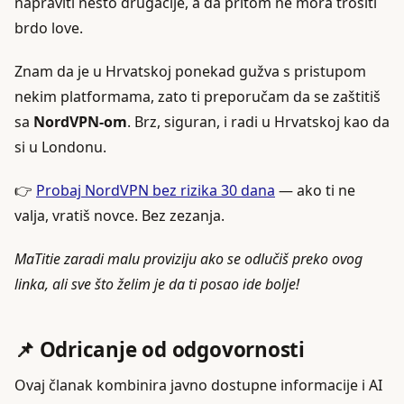
napraviti nešto drugačije, a da pritom ne mora trošiti
brdo love.
Znam da je u Hrvatskoj ponekad gužva s pristupom
nekim platformama, zato ti preporučam da se zaštitiš
sa
NordVPN-om
. Brz, siguran, i radi u Hrvatskoj kao da
si u Londonu.
👉
Probaj NordVPN bez rizika 30 dana
— ako ti ne
valja, vratiš novce. Bez zezanja.
MaTitie zaradi malu proviziju ako se odlučiš preko ovog
linka, ali sve što želim je da ti posao ide bolje!
📌 Odricanje od odgovornosti
Ovaj članak kombinira javno dostupne informacije i AI