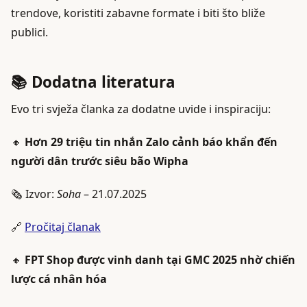
trendove, koristiti zabavne formate i biti što bliže
publici.
📚 Dodatna literatura
Evo tri svježa članka za dodatne uvide i inspiraciju:
🔸
Hơn 29 triệu tin nhắn Zalo cảnh báo khẩn đến
người dân trước siêu bão Wipha
🗞️ Izvor:
Soha
– 21.07.2025
🔗
Pročitaj članak
🔸
FPT Shop được vinh danh tại GMC 2025 nhờ chiến
lược cá nhân hóa