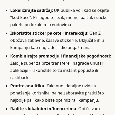
Lokalizirajte sadržaj
: UK publika voli kad se osjete
“kod kuće”. Prilagodite jezik, meme, pa čak i sticker
pakete po lokalnim trendovima.
Iskoristite sticker pakete i interakciju
: Gen Z
obožava zabavne, šašave sticker-e. Uključite ih u
kampanju kao nagrade ili dio angažmana.
Kombinirajte promociju i financijske pogodnosti
:
Zalo je super za brze transfere i nagrade unutar
aplikacije – iskoristite to za instant popuste ili
cashback.
Pratite analitiku
: Zalo nudi detaljne uvide u
ponašanje korisnika, pa ne zaboravite pratiti što
najbolje pali kako biste optimizirali kampanju.
Radite s lokalnim influencerima
: Oni će vam