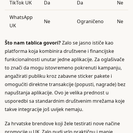
TikTok UK
Da
Da
Ne
WhatsApp
Ne
Ograničeno
Ne
UK
Što nam tablica govori?
Zalo se jasno ističe kao
platforma koja kombinira društvene i financijske
funkcionalnosti unutar jedne aplikacije. Za oglašivače
to znači da mogu istovremeno pokrenuti kampanju,
angažirati publiku kroz zabavne sticker pakete i
omogućiti direktne transakcije (popusti, nagrade) bez
napuštanja aplikacije. Ovo je velika prednost u
usporedbi sa standardnim društvenim mrežama koje
takve integracije još uvijek nemaju.
Za hrvatske brendove koji žele testirati nove načine
promocije u UK, Zalo nudi vrlo praktičnu i manje